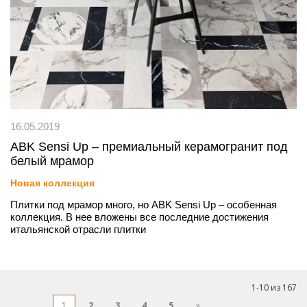
16.05.2019
ABK Sensi Up – премиальный керамогранит под
белый мрамор
Новая коллекция
Плитки под мрамор много, но ABK Sensi Up – особенная
коллекция. В нее вложены все последние достижения
итальянской отрасли плитки
1
-
10
из
167
Страница
Вы сейчас читаете страницу
Страница
Страница
Страница
Страница
Страница
Следующий
1
2
3
4
5