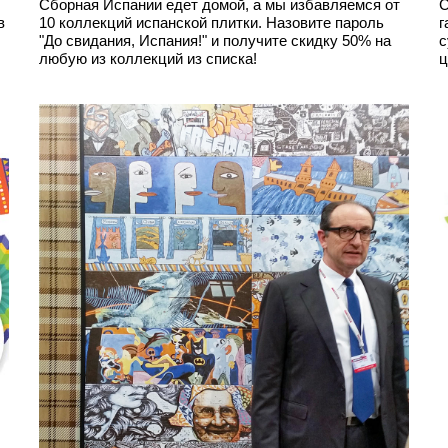
Сборная Испании едет домой, а мы избавляемся от
С
в
10 коллекций испанской плитки. Назовите пароль
г
"До свидания, Испания!" и получите скидку 50% на
с
любую из коллекций из списка!
ц