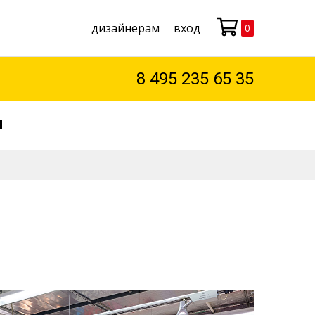
дизайнерам
вход
0
Моя корзина
8 495 235 65 35
М