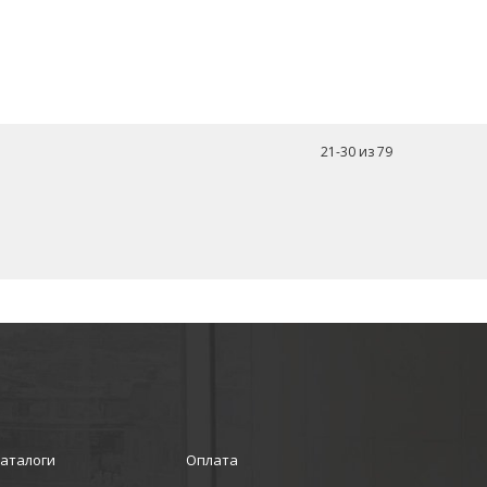
21
-
30
из
79
аталоги
Оплата