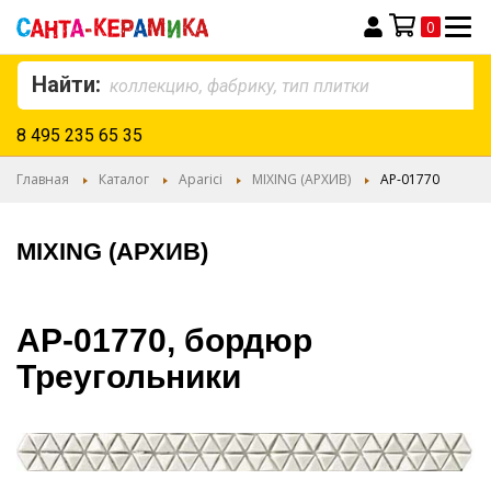
0
Моя корзина
Найти:
8 495 235 65 35
Главная
Каталог
Aparici
MIXING (АРХИВ)
AP-01770
MIXING (АРХИВ)
AP-01770, бордюр
Треугольники