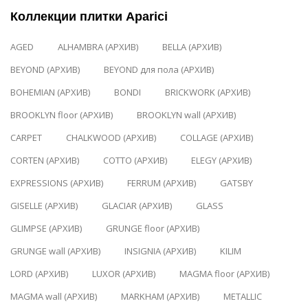
Коллекции плитки Aparici
AGED
ALHAMBRA (АРХИВ)
BELLA (АРХИВ)
BEYOND (АРХИВ)
BEYOND для пола (АРХИВ)
BOHEMIAN (АРХИВ)
BONDI
BRICKWORK (АРХИВ)
BROOKLYN floor (АРХИВ)
BROOKLYN wall (АРХИВ)
CARPET
CHALKWOOD (АРХИВ)
COLLAGE (АРХИВ)
CORTEN (АРХИВ)
COTTO (АРХИВ)
ELEGY (АРХИВ)
EXPRESSIONS (АРХИВ)
FERRUM (АРХИВ)
GATSBY
GISELLE (АРХИВ)
GLACIAR (АРХИВ)
GLASS
GLIMPSE (АРХИВ)
GRUNGE floor (АРХИВ)
GRUNGE wall (АРХИВ)
INSIGNIA (АРХИВ)
KILIM
LORD (АРХИВ)
LUXOR (АРХИВ)
MAGMA floor (АРХИВ)
MAGMA wall (АРХИВ)
MARKHAM (АРХИВ)
METALLIC