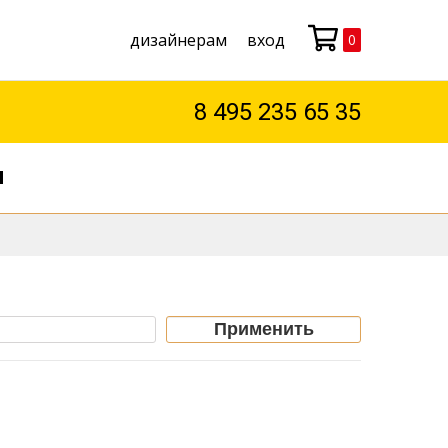
дизайнерам
вход
0
Моя корзина
8 495 235 65 35
М
Применить