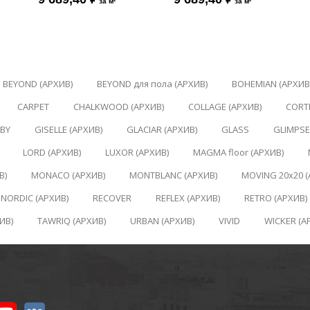
за м²
за м²
BEYOND (АРХИВ)
BEYOND для пола (АРХИВ)
BOHEMIAN (АРХИВ
CARPET
CHALKWOOD (АРХИВ)
COLLAGE (АРХИВ)
CORT
BY
GISELLE (АРХИВ)
GLACIAR (АРХИВ)
GLASS
GLIMPSE
LORD (АРХИВ)
LUXOR (АРХИВ)
MAGMA floor (АРХИВ)
В)
MONACO (АРХИВ)
MONTBLANC (АРХИВ)
MOVING 20x20 (
NORDIC (АРХИВ)
RECOVER
REFLEX (АРХИВ)
RETRO (АРХИВ)
ИВ)
TAWRIQ (АРХИВ)
URBAN (АРХИВ)
VIVID
WICKER (А