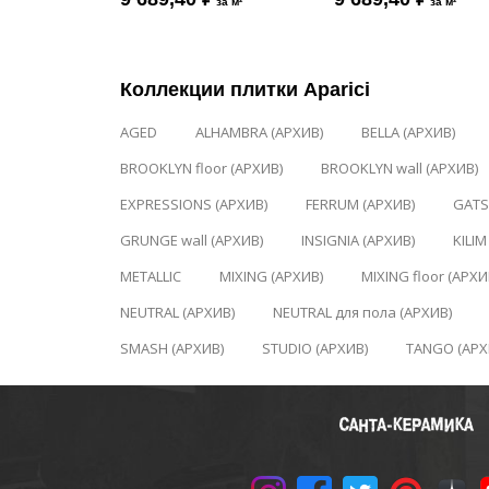
за м²
за м²
Коллекции плитки Aparici
AGED
ALHAMBRA (АРХИВ)
BELLA (АРХИВ)
BROOKLYN floor (АРХИВ)
BROOKLYN wall (АРХИВ)
EXPRESSIONS (АРХИВ)
FERRUM (АРХИВ)
GATS
GRUNGE wall (АРХИВ)
INSIGNIA (АРХИВ)
KILIM
METALLIC
MIXING (АРХИВ)
MIXING floor (АРХИ
NEUTRAL (АРХИВ)
NEUTRAL для пола (АРХИВ)
SMASH (АРХИВ)
STUDIO (АРХИВ)
TANGO (АРХ