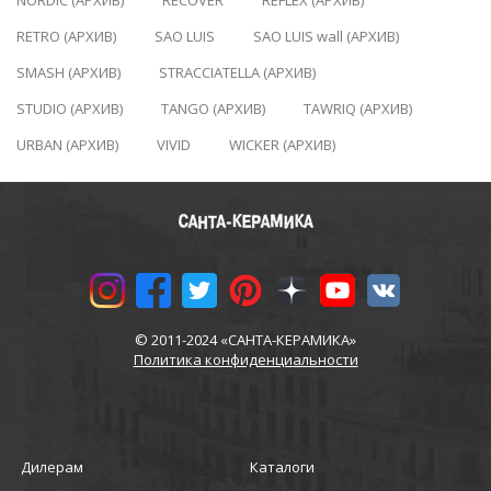
NORDIC (АРХИВ)
RECOVER
REFLEX (АРХИВ)
RETRO (АРХИВ)
SAO LUIS
SAO LUIS wall (АРХИВ)
SMASH (АРХИВ)
STRACCIATELLA (АРХИВ)
STUDIO (АРХИВ)
TANGO (АРХИВ)
TAWRIQ (АРХИВ)
URBAN (АРХИВ)
VIVID
WICKER (АРХИВ)
© 2011-2024 «САНТА-КЕРАМИКА»
Политика конфиденциальности
Дилерам
Каталоги