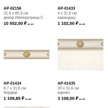
AP-02156
AP-01433
31.6 x 95.3 см
4 x 31.6 см
декор Императрица С
карандаш
10 552,50 ₽
1 102,50 ₽
за шт.
за шт.
AP-01434
AP-01435
6.7 x 31.6 см
20 x 31.6 см
бордюр
карниз
1 109,85 ₽
3 108,00 ₽
за шт.
за шт.