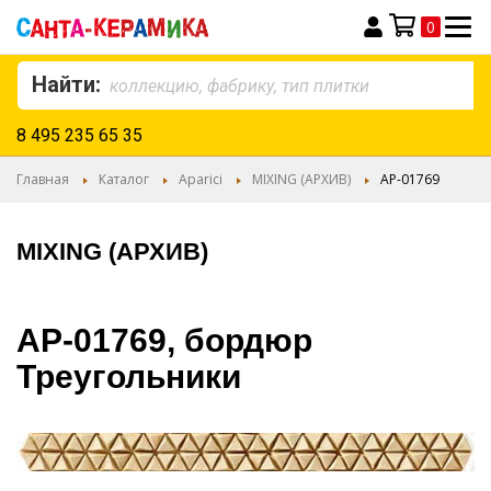
0
Моя корзина
Найти:
8 495 235 65 35
Главная
Каталог
Aparici
MIXING (АРХИВ)
AP-01769
MIXING (АРХИВ)
AP-01769, бордюр
Треугольники