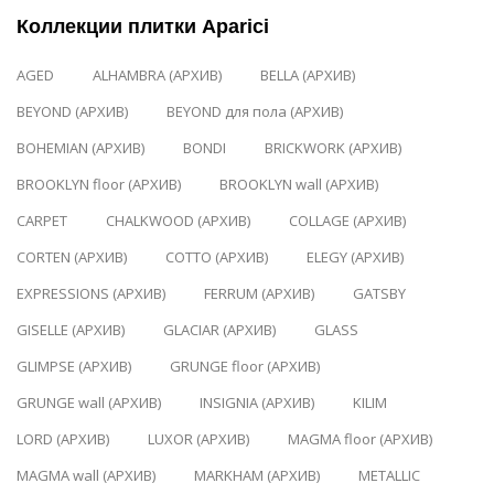
Коллекции плитки Aparici
AGED
ALHAMBRA (АРХИВ)
BELLA (АРХИВ)
BEYOND (АРХИВ)
BEYOND для пола (АРХИВ)
BOHEMIAN (АРХИВ)
BONDI
BRICKWORK (АРХИВ)
BROOKLYN floor (АРХИВ)
BROOKLYN wall (АРХИВ)
CARPET
CHALKWOOD (АРХИВ)
COLLAGE (АРХИВ)
CORTEN (АРХИВ)
COTTO (АРХИВ)
ELEGY (АРХИВ)
EXPRESSIONS (АРХИВ)
FERRUM (АРХИВ)
GATSBY
GISELLE (АРХИВ)
GLACIAR (АРХИВ)
GLASS
GLIMPSE (АРХИВ)
GRUNGE floor (АРХИВ)
GRUNGE wall (АРХИВ)
INSIGNIA (АРХИВ)
KILIM
LORD (АРХИВ)
LUXOR (АРХИВ)
MAGMA floor (АРХИВ)
MAGMA wall (АРХИВ)
MARKHAM (АРХИВ)
METALLIC