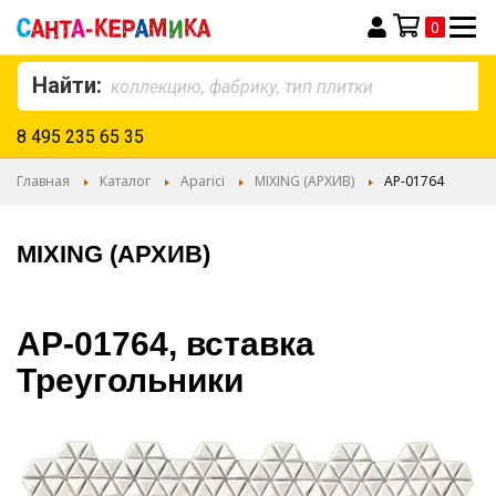
0
Моя корзина
Найти:
8 495 235 65 35
Главная
Каталог
Aparici
MIXING (АРХИВ)
AP-01764
MIXING (АРХИВ)
AP-01764, вставка
Треугольники