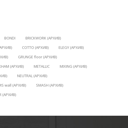
BONDI
BRICKWORK (АРХИВ)
АРХИВ)
COTTO (АРХИВ)
ELEGY (АРХИВ)
РХИВ)
GRUNGE floor (АРХИВ)
HAM (АРХИВ)
METALLIC
MIXING (АРХИВ)
ХИВ)
NEUTRAL (АРХИВ)
IS wall (АРХИВ)
SMASH (АРХИВ)
R (АРХИВ)