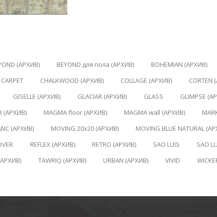
YOND (АРХИВ)
BEYOND для пола (АРХИВ)
BOHEMIAN (АРХИВ)
CARPET
CHALKWOOD (АРХИВ)
COLLAGE (АРХИВ)
CORTEN (
GISELLE (АРХИВ)
GLACIAR (АРХИВ)
GLASS
GLIMPSE (А
 (АРХИВ)
MAGMA floor (АРХИВ)
MAGMA wall (АРХИВ)
MARK
NC (АРХИВ)
MOVING 20x20 (АРХИВ)
MOVING BLUE NATURAL (АР
OVER
REFLEX (АРХИВ)
RETRO (АРХИВ)
SAO LUIS
SAO LU
(АРХИВ)
TAWRIQ (АРХИВ)
URBAN (АРХИВ)
VIVID
WICKE