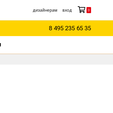
дизайнерам
вход
0
Моя корзина
8 495 235 65 35
М