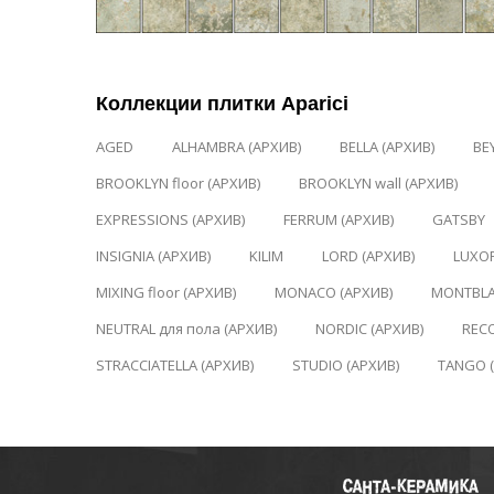
Коллекции плитки Aparici
AGED
ALHAMBRA (АРХИВ)
BELLA (АРХИВ)
BE
BROOKLYN floor (АРХИВ)
BROOKLYN wall (АРХИВ)
EXPRESSIONS (АРХИВ)
FERRUM (АРХИВ)
GATSBY
INSIGNIA (АРХИВ)
KILIM
LORD (АРХИВ)
LUXOR
MIXING floor (АРХИВ)
MONACO (АРХИВ)
MONTBLA
NEUTRAL для пола (АРХИВ)
NORDIC (АРХИВ)
REC
STRACCIATELLA (АРХИВ)
STUDIO (АРХИВ)
TANGO 