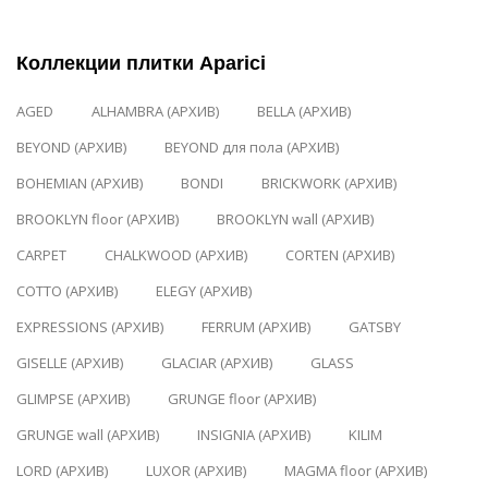
Коллекции плитки Aparici
AGED
ALHAMBRA (АРХИВ)
BELLA (АРХИВ)
BEYOND (АРХИВ)
BEYOND для пола (АРХИВ)
BOHEMIAN (АРХИВ)
BONDI
BRICKWORK (АРХИВ)
BROOKLYN floor (АРХИВ)
BROOKLYN wall (АРХИВ)
CARPET
CHALKWOOD (АРХИВ)
CORTEN (АРХИВ)
COTTO (АРХИВ)
ELEGY (АРХИВ)
EXPRESSIONS (АРХИВ)
FERRUM (АРХИВ)
GATSBY
GISELLE (АРХИВ)
GLACIAR (АРХИВ)
GLASS
GLIMPSE (АРХИВ)
GRUNGE floor (АРХИВ)
GRUNGE wall (АРХИВ)
INSIGNIA (АРХИВ)
KILIM
LORD (АРХИВ)
LUXOR (АРХИВ)
MAGMA floor (АРХИВ)