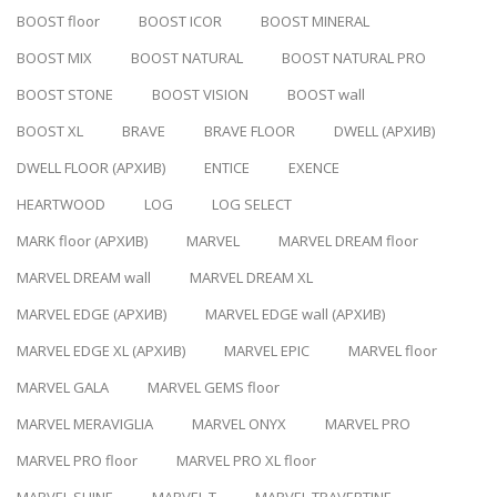
BOOST floor
BOOST ICOR
BOOST MINERAL
BOOST MIX
BOOST NATURAL
BOOST NATURAL PRO
BOOST STONE
BOOST VISION
BOOST wall
BOOST XL
BRAVE
BRAVE FLOOR
DWELL (АРХИВ)
DWELL FLOOR (АРХИВ)
ENTICE
EXENCE
HEARTWOOD
LOG
LOG SELECT
MARK floor (АРХИВ)
MARVEL
MARVEL DREAM floor
MARVEL DREAM wall
MARVEL DREAM XL
MARVEL EDGE (АРХИВ)
MARVEL EDGE wall (АРХИВ)
MARVEL EDGE XL (АРХИВ)
MARVEL EPIC
MARVEL floor
MARVEL GALA
MARVEL GEMS floor
MARVEL MERAVIGLIA
MARVEL ONYX
MARVEL PRO
MARVEL PRO floor
MARVEL PRO XL floor