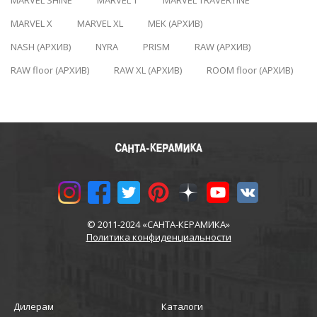
MARVEL SHINE
MARVEL T
MARVEL TRAVERTINE
MARVEL X
MARVEL XL
MEK (АРХИВ)
NASH (АРХИВ)
NYRA
PRISM
RAW (АРХИВ)
RAW floor (АРХИВ)
RAW XL (АРХИВ)
ROOM floor (АРХИВ)
© 2011-2024 «САНТА-КЕРАМИКА»
Политика конфиденциальности
Дилерам
Каталоги