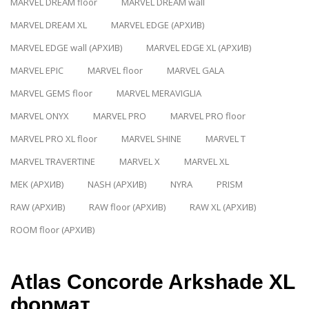
MARVEL DREAM floor
MARVEL DREAM wall
MARVEL DREAM XL
MARVEL EDGE (АРХИВ)
MARVEL EDGE wall (АРХИВ)
MARVEL EDGE XL (АРХИВ)
MARVEL EPIC
MARVEL floor
MARVEL GALA
MARVEL GEMS floor
MARVEL MERAVIGLIA
MARVEL ONYX
MARVEL PRO
MARVEL PRO floor
MARVEL PRO XL floor
MARVEL SHINE
MARVEL T
MARVEL TRAVERTINE
MARVEL X
MARVEL XL
MEK (АРХИВ)
NASH (АРХИВ)
NYRA
PRISM
RAW (АРХИВ)
RAW floor (АРХИВ)
RAW XL (АРХИВ)
ROOM floor (АРХИВ)
Atlas Concorde Arkshade XL
формат