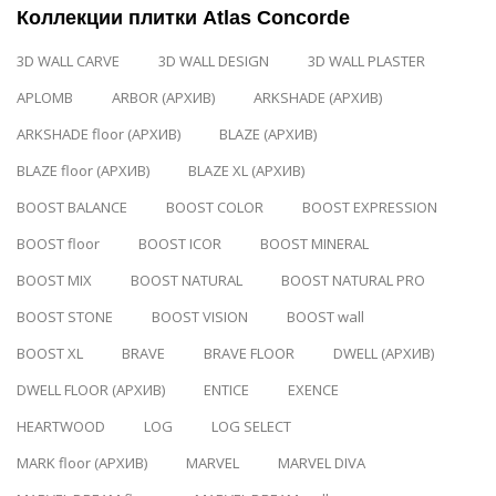
Коллекции плитки Atlas Concorde
3D WALL CARVE
3D WALL DESIGN
3D WALL PLASTER
APLOMB
ARBOR (АРХИВ)
ARKSHADE (АРХИВ)
ARKSHADE floor (АРХИВ)
BLAZE (АРХИВ)
BLAZE floor (АРХИВ)
BLAZE XL (АРХИВ)
BOOST BALANCE
BOOST COLOR
BOOST EXPRESSION
BOOST floor
BOOST ICOR
BOOST MINERAL
BOOST MIX
BOOST NATURAL
BOOST NATURAL PRO
BOOST STONE
BOOST VISION
BOOST wall
BOOST XL
BRAVE
BRAVE FLOOR
DWELL (АРХИВ)
DWELL FLOOR (АРХИВ)
ENTICE
EXENCE
HEARTWOOD
LOG
LOG SELECT
MARK floor (АРХИВ)
MARVEL
MARVEL DIVA