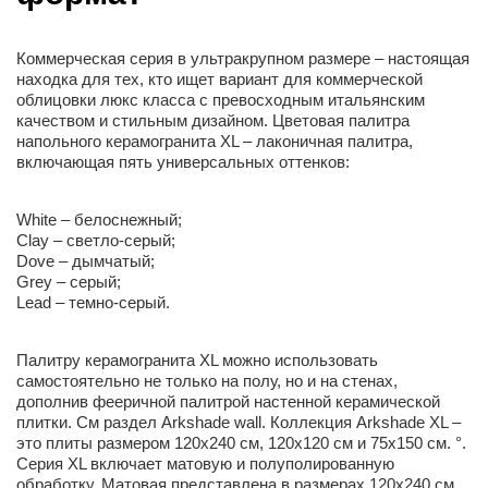
Коммерческая серия в ультракрупном размере – настоящая
находка для тех, кто ищет вариант для коммерческой
облицовки люкс класса с превосходным итальянским
качеством и стильным дизайном. Цветовая палитра
напольного керамогранита XL – лаконичная палитра,
включающая пять универсальных оттенков:
White – белоснежный;
Clay – светло-серый;
Dove – дымчатый;
Grey – серый;
Lead – темно-серый.
Палитру керамогранита XL можно использовать
самостоятельно не только на полу, но и на стенах,
дополнив фееричной палитрой настенной керамической
плитки. См раздел Arkshade wall. Коллекция Arkshade XL –
это плиты размером 120х240 см, 120х120 см и 75х150 см. °.
Серия XL включает матовую и полуполированную
обработку. Матовая представлена в размерах 120х240 см,