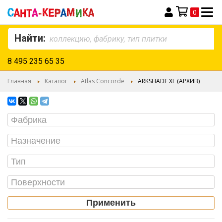
0
Моя корзина
Найти:
8 495 235 65 35
Главная
Каталог
Atlas Concorde
ARKSHADE XL (АРХИВ)
Применить