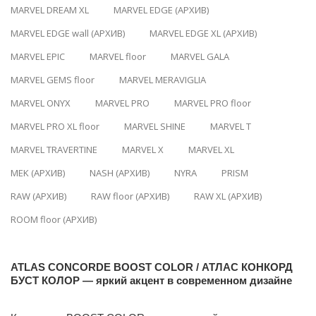
MARVEL DREAM XL
MARVEL EDGE (АРХИВ)
MARVEL EDGE wall (АРХИВ)
MARVEL EDGE XL (АРХИВ)
MARVEL EPIC
MARVEL floor
MARVEL GALA
MARVEL GEMS floor
MARVEL MERAVIGLIA
MARVEL ONYX
MARVEL PRO
MARVEL PRO floor
MARVEL PRO XL floor
MARVEL SHINE
MARVEL T
MARVEL TRAVERTINE
MARVEL X
MARVEL XL
MEK (АРХИВ)
NASH (АРХИВ)
NYRA
PRISM
RAW (АРХИВ)
RAW floor (АРХИВ)
RAW XL (АРХИВ)
ROOM floor (АРХИВ)
ATLAS CONCORDE BOOST COLOR / АТЛАС КОНКОРД
БУСТ КОЛОР — яркий акцент в современном дизайне