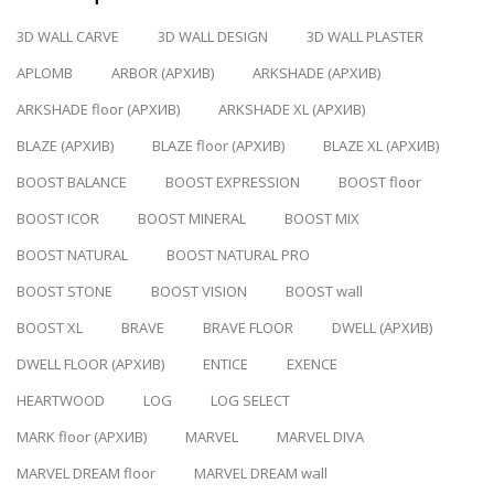
3D WALL CARVE
3D WALL DESIGN
3D WALL PLASTER
APLOMB
ARBOR (АРХИВ)
ARKSHADE (АРХИВ)
ARKSHADE floor (АРХИВ)
ARKSHADE XL (АРХИВ)
BLAZE (АРХИВ)
BLAZE floor (АРХИВ)
BLAZE XL (АРХИВ)
BOOST BALANCE
BOOST EXPRESSION
BOOST floor
BOOST ICOR
BOOST MINERAL
BOOST MIX
BOOST NATURAL
BOOST NATURAL PRO
BOOST STONE
BOOST VISION
BOOST wall
BOOST XL
BRAVE
BRAVE FLOOR
DWELL (АРХИВ)
DWELL FLOOR (АРХИВ)
ENTICE
EXENCE
HEARTWOOD
LOG
LOG SELECT
MARK floor (АРХИВ)
MARVEL
MARVEL DIVA
MARVEL DREAM floor
MARVEL DREAM wall