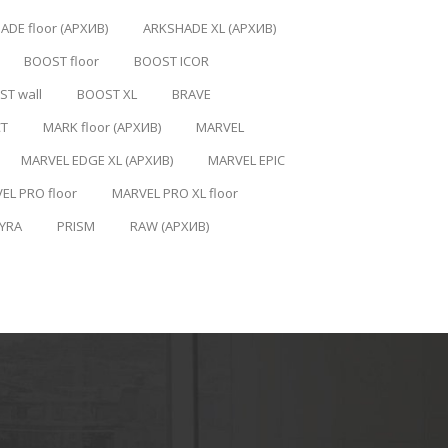
ADE floor (АРХИВ)
ARKSHADE XL (АРХИВ)
BOOST floor
BOOST ICOR
T wall
BOOST XL
BRAVE
CT
MARK floor (АРХИВ)
MARVEL
MARVEL EDGE XL (АРХИВ)
MARVEL EPIC
EL PRO floor
MARVEL PRO XL floor
YRA
PRISM
RAW (АРХИВ)