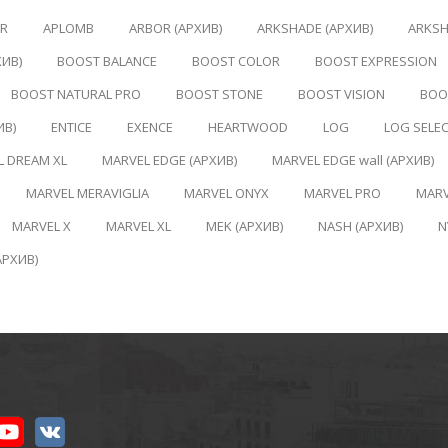
ER
APLOMB
ARBOR (АРХИВ)
ARKSHADE (АРХИВ)
ARKSH
ХИВ)
BOOST BALANCE
BOOST COLOR
BOOST EXPRESSION
BOOST NATURAL PRO
BOOST STONE
BOOST VISION
BOOS
ИВ)
ENTICE
EXENCE
HEARTWOOD
LOG
LOG SELE
L DREAM XL
MARVEL EDGE (АРХИВ)
MARVEL EDGE wall (АРХИВ)
MARVEL MERAVIGLIA
MARVEL ONYX
MARVEL PRO
MARV
MARVEL X
MARVEL XL
MEK (АРХИВ)
NASH (АРХИВ)
N
АРХИВ)