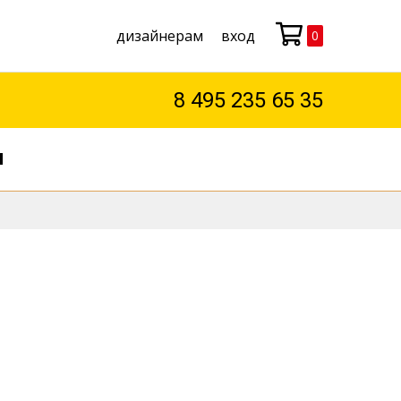
дизайнерам
вход
0
Моя корзина
8 495 235 65 35
М