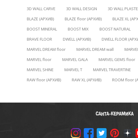
3D WALL CARVE
3D WALL DESIGN
3D WALL PLAST
BLAZE (АРХИВ)
BLAZE floor (АРХИВ)
BLAZE XL (АР
BOOST MINERAL
BOOST MIX
BOOST NATURAL
BRAVE FLOOR
DWELL (АРХИВ)
DWELL FLOOR (АРХ
MARVEL DREAM floor
MARVEL DREAM wall
MARVE
MARVEL floor
MARVEL GALA
MARVEL GEMS floor
MARVEL SHINE
MARVEL T
MARVEL TRAVERTINE
RAW floor (АРХИВ)
RAW XL (АРХИВ)
ROOM floor (