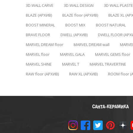
3D WALL CARVE
3D WALL DESIGN
3D WALL PLAST
BLAZE (АРХИВ)
BLAZE floor (АРХИВ)
BLAZE XL (АР
BOOST MINERAL
BOOST MIX
BOOST NATURAL
BRAVE FLOOR
DWELL (АРХИВ)
DWELL FLOOR (АРХ
MARVEL DREAM floor
MARVEL DREAM wall
MARVE
MARVEL floor
MARVEL GALA
MARVEL GEMS floor
MARVEL SHINE
MARVEL T
MARVEL TRAVERTINE
RAW floor (АРХИВ)
RAW XL (АРХИВ)
ROOM floor (