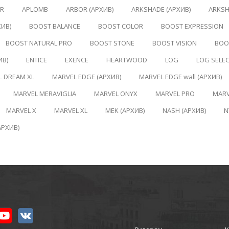
ER
APLOMB
ARBOR (АРХИВ)
ARKSHADE (АРХИВ)
ARKSH
ХИВ)
BOOST BALANCE
BOOST COLOR
BOOST EXPRESSION
BOOST NATURAL PRO
BOOST STONE
BOOST VISION
BOOS
ИВ)
ENTICE
EXENCE
HEARTWOOD
LOG
LOG SELE
L DREAM XL
MARVEL EDGE (АРХИВ)
MARVEL EDGE wall (АРХИВ)
MARVEL MERAVIGLIA
MARVEL ONYX
MARVEL PRO
MARV
MARVEL X
MARVEL XL
MEK (АРХИВ)
NASH (АРХИВ)
N
АРХИВ)