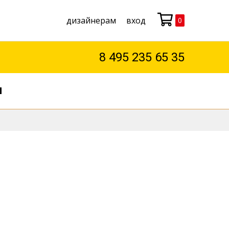
дизайнерам
вход
0
Моя корзина
8 495 235 65 35
М