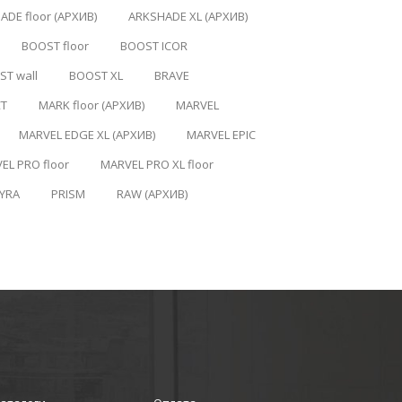
ADE floor (АРХИВ)
ARKSHADE XL (АРХИВ)
BOOST floor
BOOST ICOR
T wall
BOOST XL
BRAVE
CT
MARK floor (АРХИВ)
MARVEL
MARVEL EDGE XL (АРХИВ)
MARVEL EPIC
EL PRO floor
MARVEL PRO XL floor
YRA
PRISM
RAW (АРХИВ)