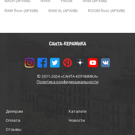
NASH (АРХИВ)
NYRA
PRISM
RAW (АРХИВ)
RAW floor (АРХИВ)
RAW XL (АРХИВ)
ROOM floor (АРХИВ)
© 2011-2024 «САНТА-КЕРАМИКА»
Политика конфиденциальности
Дилерам
Каталоги
Оплата
Новости
Отзывы