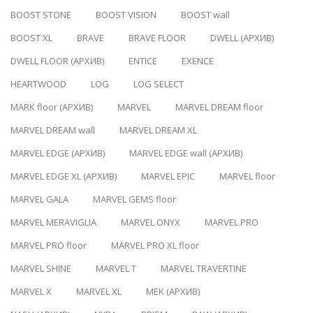
BOOST STONE
BOOST VISION
BOOST wall
BOOST XL
BRAVE
BRAVE FLOOR
DWELL (АРХИВ)
DWELL FLOOR (АРХИВ)
ENTICE
EXENCE
HEARTWOOD
LOG
LOG SELECT
MARK floor (АРХИВ)
MARVEL
MARVEL DREAM floor
MARVEL DREAM wall
MARVEL DREAM XL
MARVEL EDGE (АРХИВ)
MARVEL EDGE wall (АРХИВ)
MARVEL EDGE XL (АРХИВ)
MARVEL EPIC
MARVEL floor
MARVEL GALA
MARVEL GEMS floor
MARVEL MERAVIGLIA
MARVEL ONYX
MARVEL PRO
MARVEL PRO floor
MARVEL PRO XL floor
MARVEL SHINE
MARVEL T
MARVEL TRAVERTINE
MARVEL X
MARVEL XL
MEK (АРХИВ)