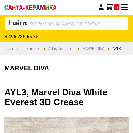
0
Моя корзина
Найти:
8 495 235 65 35
Главная
Каталог
Atlas Concorde
MARVEL DIVA
AYL3
MARVEL DIVA
AYL3, Marvel Diva White
Everest 3D Crease