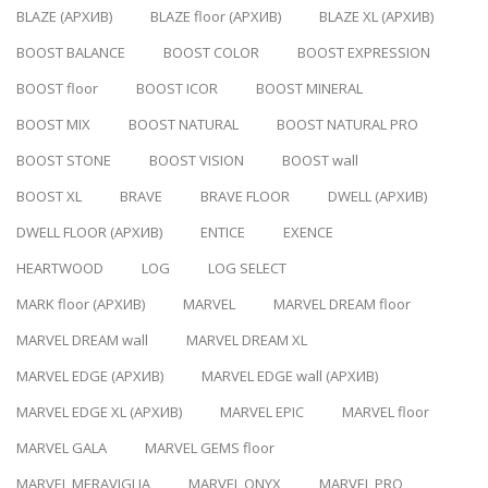
BLAZE (АРХИВ)
BLAZE floor (АРХИВ)
BLAZE XL (АРХИВ)
BOOST BALANCE
BOOST COLOR
BOOST EXPRESSION
BOOST floor
BOOST ICOR
BOOST MINERAL
BOOST MIX
BOOST NATURAL
BOOST NATURAL PRO
BOOST STONE
BOOST VISION
BOOST wall
BOOST XL
BRAVE
BRAVE FLOOR
DWELL (АРХИВ)
DWELL FLOOR (АРХИВ)
ENTICE
EXENCE
HEARTWOOD
LOG
LOG SELECT
MARK floor (АРХИВ)
MARVEL
MARVEL DREAM floor
MARVEL DREAM wall
MARVEL DREAM XL
MARVEL EDGE (АРХИВ)
MARVEL EDGE wall (АРХИВ)
MARVEL EDGE XL (АРХИВ)
MARVEL EPIC
MARVEL floor
MARVEL GALA
MARVEL GEMS floor
MARVEL MERAVIGLIA
MARVEL ONYX
MARVEL PRO