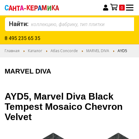
0
Моя корзина
Найти:
8 495 235 65 35
Главная
Каталог
Atlas Concorde
MARVEL DIVA
AYD5
MARVEL DIVA
AYD5, Marvel Diva Black
Tempest Mosaico Chevron
Velvet