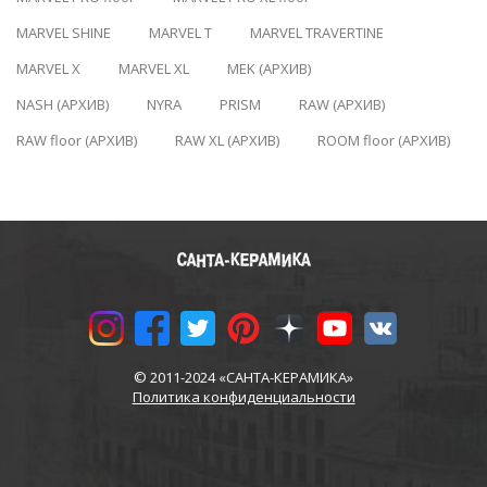
MARVEL SHINE
MARVEL T
MARVEL TRAVERTINE
MARVEL X
MARVEL XL
MEK (АРХИВ)
NASH (АРХИВ)
NYRA
PRISM
RAW (АРХИВ)
RAW floor (АРХИВ)
RAW XL (АРХИВ)
ROOM floor (АРХИВ)
© 2011-2024 «САНТА-КЕРАМИКА»
Политика конфиденциальности