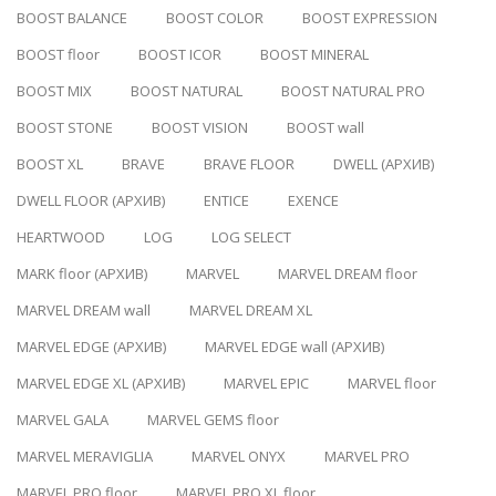
BOOST BALANCE
BOOST COLOR
BOOST EXPRESSION
BOOST floor
BOOST ICOR
BOOST MINERAL
BOOST MIX
BOOST NATURAL
BOOST NATURAL PRO
BOOST STONE
BOOST VISION
BOOST wall
BOOST XL
BRAVE
BRAVE FLOOR
DWELL (АРХИВ)
DWELL FLOOR (АРХИВ)
ENTICE
EXENCE
HEARTWOOD
LOG
LOG SELECT
MARK floor (АРХИВ)
MARVEL
MARVEL DREAM floor
MARVEL DREAM wall
MARVEL DREAM XL
MARVEL EDGE (АРХИВ)
MARVEL EDGE wall (АРХИВ)
MARVEL EDGE XL (АРХИВ)
MARVEL EPIC
MARVEL floor
MARVEL GALA
MARVEL GEMS floor
MARVEL MERAVIGLIA
MARVEL ONYX
MARVEL PRO
MARVEL PRO floor
MARVEL PRO XL floor