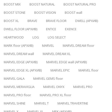
BOOST MIX
BOOST NATURAL
BOOST NATURAL PRO
BOOST STONE
BOOST VISION
BOOST wall
BOOST XL
BRAVE
BRAVE FLOOR
DWELL (АРХИВ)
DWELL FLOOR (АРХИВ)
ENTICE
EXENCE
HEARTWOOD
LOG
LOG SELECT
MARK floor (АРХИВ)
MARVEL
MARVEL DREAM floor
MARVEL DREAM wall
MARVEL DREAM XL
MARVEL EDGE (АРХИВ)
MARVEL EDGE wall (АРХИВ)
MARVEL EDGE XL (АРХИВ)
MARVEL EPIC
MARVEL floor
MARVEL GALA
MARVEL GEMS floor
MARVEL MERAVIGLIA
MARVEL ONYX
MARVEL PRO
MARVEL PRO floor
MARVEL PRO XL floor
MARVEL SHINE
MARVEL T
MARVEL TRAVERTINE
MARVEL X
MARVEL XL
MEK (АРХИВ)