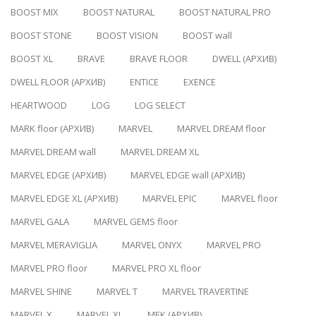
BOOST MIX
BOOST NATURAL
BOOST NATURAL PRO
BOOST STONE
BOOST VISION
BOOST wall
BOOST XL
BRAVE
BRAVE FLOOR
DWELL (АРХИВ)
DWELL FLOOR (АРХИВ)
ENTICE
EXENCE
HEARTWOOD
LOG
LOG SELECT
MARK floor (АРХИВ)
MARVEL
MARVEL DREAM floor
MARVEL DREAM wall
MARVEL DREAM XL
MARVEL EDGE (АРХИВ)
MARVEL EDGE wall (АРХИВ)
MARVEL EDGE XL (АРХИВ)
MARVEL EPIC
MARVEL floor
MARVEL GALA
MARVEL GEMS floor
MARVEL MERAVIGLIA
MARVEL ONYX
MARVEL PRO
MARVEL PRO floor
MARVEL PRO XL floor
MARVEL SHINE
MARVEL T
MARVEL TRAVERTINE
MARVEL X
MARVEL XL
MEK (АРХИВ)