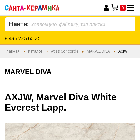
0
Моя корзина
Найти:
8 495 235 65 35
Главная
Каталог
Atlas Concorde
MARVEL DIVA
AXJW
MARVEL DIVA
AXJW, Marvel Diva White
Everest Lapp.