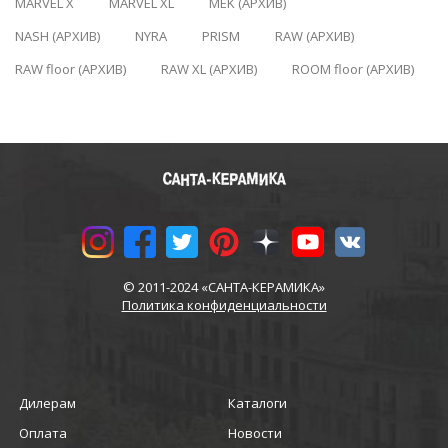
MARVEL X
MARVEL XL
MEK (АРХИВ)
NASH (АРХИВ)
NYRA
PRISM
RAW (АРХИВ)
RAW floor (АРХИВ)
RAW XL (АРХИВ)
ROOM floor (АРХИВ)
© 2011-2024 «САНТА-КЕРАМИКА»
Политика конфиденциальности
Дилерам
Каталоги
Оплата
Новости