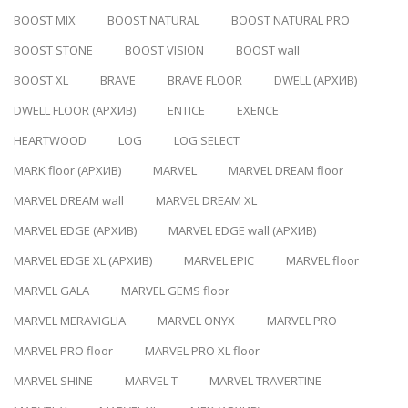
BOOST MIX
BOOST NATURAL
BOOST NATURAL PRO
BOOST STONE
BOOST VISION
BOOST wall
BOOST XL
BRAVE
BRAVE FLOOR
DWELL (АРХИВ)
DWELL FLOOR (АРХИВ)
ENTICE
EXENCE
HEARTWOOD
LOG
LOG SELECT
MARK floor (АРХИВ)
MARVEL
MARVEL DREAM floor
MARVEL DREAM wall
MARVEL DREAM XL
MARVEL EDGE (АРХИВ)
MARVEL EDGE wall (АРХИВ)
MARVEL EDGE XL (АРХИВ)
MARVEL EPIC
MARVEL floor
MARVEL GALA
MARVEL GEMS floor
MARVEL MERAVIGLIA
MARVEL ONYX
MARVEL PRO
MARVEL PRO floor
MARVEL PRO XL floor
MARVEL SHINE
MARVEL T
MARVEL TRAVERTINE