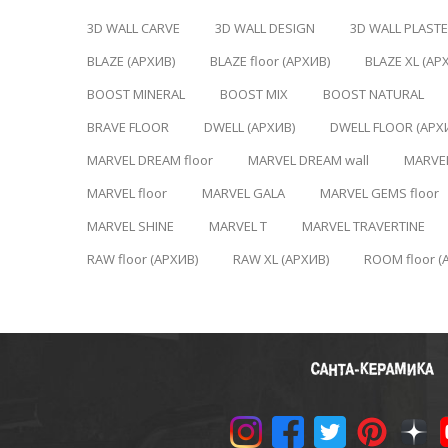
3D WALL CARVE
3D WALL DESIGN
3D WALL PLAST
BLAZE (АРХИВ)
BLAZE floor (АРХИВ)
BLAZE XL (АР
BOOST MINERAL
BOOST MIX
BOOST NATURAL
BRAVE FLOOR
DWELL (АРХИВ)
DWELL FLOOR (АРХ
MARVEL DREAM floor
MARVEL DREAM wall
MARVE
MARVEL floor
MARVEL GALA
MARVEL GEMS floor
MARVEL SHINE
MARVEL T
MARVEL TRAVERTINE
RAW floor (АРХИВ)
RAW XL (АРХИВ)
ROOM floor (