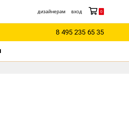
дизайнерам
вход
0
Моя корзина
8 495 235 65 35
М