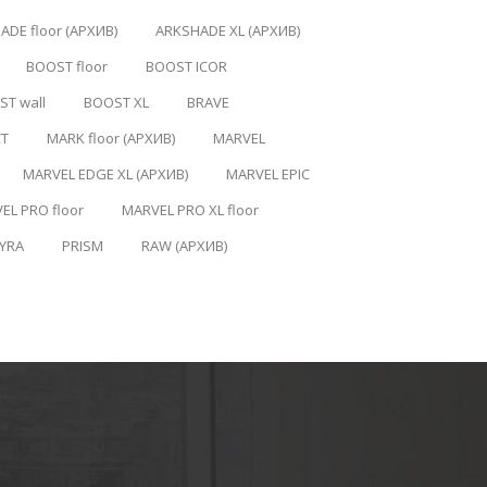
ADE floor (АРХИВ)
ARKSHADE XL (АРХИВ)
BOOST floor
BOOST ICOR
T wall
BOOST XL
BRAVE
CT
MARK floor (АРХИВ)
MARVEL
MARVEL EDGE XL (АРХИВ)
MARVEL EPIC
EL PRO floor
MARVEL PRO XL floor
YRA
PRISM
RAW (АРХИВ)