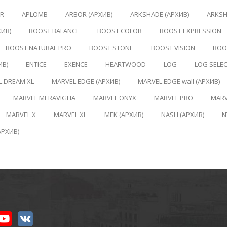
ER
APLOMB
ARBOR (АРХИВ)
ARKSHADE (АРХИВ)
ARKSH
ХИВ)
BOOST BALANCE
BOOST COLOR
BOOST EXPRESSION
BOOST NATURAL PRO
BOOST STONE
BOOST VISION
BOOS
ИВ)
ENTICE
EXENCE
HEARTWOOD
LOG
LOG SELE
L DREAM XL
MARVEL EDGE (АРХИВ)
MARVEL EDGE wall (АРХИВ)
MARVEL MERAVIGLIA
MARVEL ONYX
MARVEL PRO
MARV
MARVEL X
MARVEL XL
MEK (АРХИВ)
NASH (АРХИВ)
N
АРХИВ)