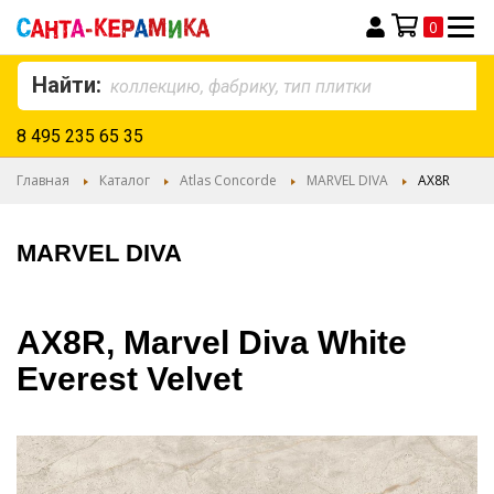
0
Моя корзина
Найти:
8 495 235 65 35
Главная
Каталог
Atlas Concorde
MARVEL DIVA
AX8R
MARVEL DIVA
AX8R, Marvel Diva White
Everest Velvet