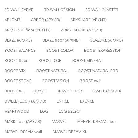
3D WALL CARVE
3D WALL DESIGN
3D WALL PLASTER
APLOMB
ARBOR (АРХИВ)
ARKSHADE (АРХИВ)
ARKSHADE floor (АРХИВ)
ARKSHADE XL (АРХИВ)
BLAZE (АРХИВ)
BLAZE floor (АРХИВ)
BLAZE XL (АРХИВ)
BOOST BALANCE
BOOST COLOR
BOOST EXPRESSION
BOOST floor
BOOST ICOR
BOOST MINERAL
BOOST MIX
BOOST NATURAL
BOOST NATURAL PRO
BOOST STONE
BOOST VISION
BOOST wall
BOOST XL
BRAVE
BRAVE FLOOR
DWELL (АРХИВ)
DWELL FLOOR (АРХИВ)
ENTICE
EXENCE
HEARTWOOD
LOG
LOG SELECT
MARK floor (АРХИВ)
MARVEL
MARVEL DREAM floor
MARVEL DREAM wall
MARVEL DREAM XL