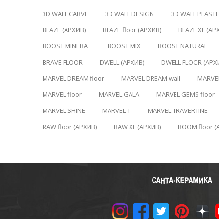
3D WALL CARVE
3D WALL DESIGN
3D WALL PLAST
BLAZE (АРХИВ)
BLAZE floor (АРХИВ)
BLAZE XL (АР
BOOST MINERAL
BOOST MIX
BOOST NATURAL
BRAVE FLOOR
DWELL (АРХИВ)
DWELL FLOOR (АРХ
MARVEL DREAM floor
MARVEL DREAM wall
MARVE
MARVEL floor
MARVEL GALA
MARVEL GEMS floor
MARVEL SHINE
MARVEL T
MARVEL TRAVERTINE
RAW floor (АРХИВ)
RAW XL (АРХИВ)
ROOM floor (