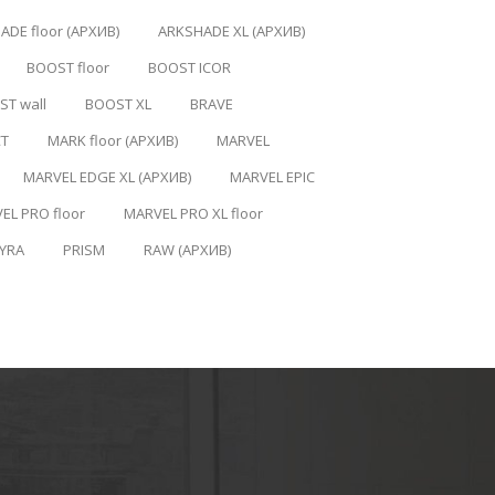
ADE floor (АРХИВ)
ARKSHADE XL (АРХИВ)
BOOST floor
BOOST ICOR
T wall
BOOST XL
BRAVE
CT
MARK floor (АРХИВ)
MARVEL
MARVEL EDGE XL (АРХИВ)
MARVEL EPIC
EL PRO floor
MARVEL PRO XL floor
YRA
PRISM
RAW (АРХИВ)