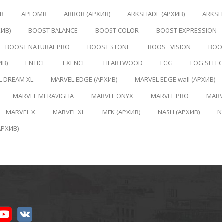
ER
APLOMB
ARBOR (АРХИВ)
ARKSHADE (АРХИВ)
ARKSH
ХИВ)
BOOST BALANCE
BOOST COLOR
BOOST EXPRESSION
BOOST NATURAL PRO
BOOST STONE
BOOST VISION
BOOS
ИВ)
ENTICE
EXENCE
HEARTWOOD
LOG
LOG SELE
L DREAM XL
MARVEL EDGE (АРХИВ)
MARVEL EDGE wall (АРХИВ)
MARVEL MERAVIGLIA
MARVEL ONYX
MARVEL PRO
MARV
MARVEL X
MARVEL XL
MEK (АРХИВ)
NASH (АРХИВ)
N
АРХИВ)