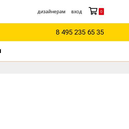
дизайнерам
вход
0
Моя корзина
8 495 235 65 35
М