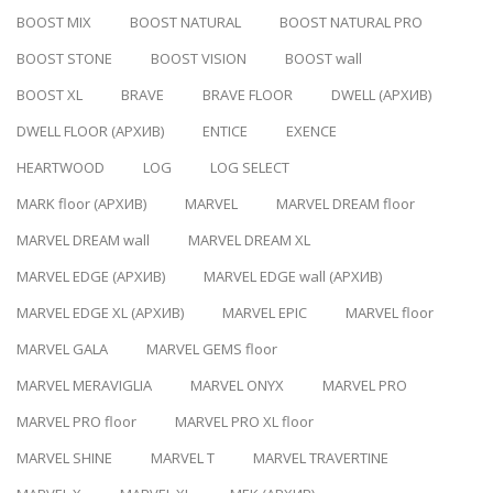
BOOST MIX
BOOST NATURAL
BOOST NATURAL PRO
BOOST STONE
BOOST VISION
BOOST wall
BOOST XL
BRAVE
BRAVE FLOOR
DWELL (АРХИВ)
DWELL FLOOR (АРХИВ)
ENTICE
EXENCE
HEARTWOOD
LOG
LOG SELECT
MARK floor (АРХИВ)
MARVEL
MARVEL DREAM floor
MARVEL DREAM wall
MARVEL DREAM XL
MARVEL EDGE (АРХИВ)
MARVEL EDGE wall (АРХИВ)
MARVEL EDGE XL (АРХИВ)
MARVEL EPIC
MARVEL floor
MARVEL GALA
MARVEL GEMS floor
MARVEL MERAVIGLIA
MARVEL ONYX
MARVEL PRO
MARVEL PRO floor
MARVEL PRO XL floor
MARVEL SHINE
MARVEL T
MARVEL TRAVERTINE