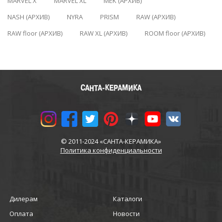
MARVEL X
MARVEL XL
MEK (АРХИВ)
NASH (АРХИВ)
NYRA
PRISM
RAW (АРХИВ)
RAW floor (АРХИВ)
RAW XL (АРХИВ)
ROOM floor (АРХИВ)
© 2011-2024 «САНТА-КЕРАМИКА»
Политика конфиденциальности
Дилерам
Каталоги
Оплата
Новости