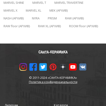
MARVEL SHINE
MARVEL T
MARVEL TRAVERTINE
MARVEL X
MARVEL XL
MEK (АРХИВ)
NASH (АРХИВ)
NYRA
PRISM
RAW (АРХИВ)
RAW floor (АРХИВ)
RAW XL (АРХИВ)
ROOM floor (АРХИВ)
© 2011-2024 «САНТА-КЕРАМИКА»
Политика конфиденциальности
Дилерам
Каталоги