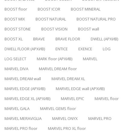
BOOST floor
BOOST ICOR
BOOST MINERAL
BOOST MIX
BOOST NATURAL
BOOST NATURAL PRO
BOOST STONE
BOOST VISION
BOOST wall
BOOST XL
BRAVE
BRAVE FLOOR
DWELL (АРХИВ)
DWELL FLOOR (АРХИВ)
ENTICE
EXENCE
LOG
LOG SELECT
MARK floor (АРХИВ)
MARVEL
MARVEL DIVA
MARVEL DREAM floor
MARVEL DREAM wall
MARVEL DREAM XL
MARVEL EDGE (АРХИВ)
MARVEL EDGE wall (АРХИВ)
MARVEL EDGE XL (АРХИВ)
MARVEL EPIC
MARVEL floor
MARVEL GALA
MARVEL GEMS floor
MARVEL MERAVIGLIA
MARVEL ONYX
MARVEL PRO
MARVEL PRO floor
MARVEL PRO XL floor