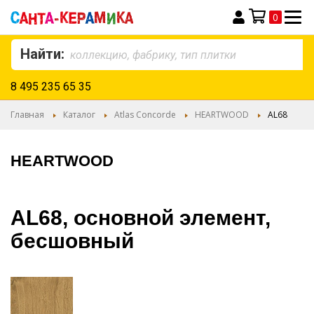
0
Моя корзина
Найти:
8 495 235 65 35
Главная
Каталог
Atlas Concorde
HEARTWOOD
AL68
HEARTWOOD
AL68, основной элемент,
бесшовный