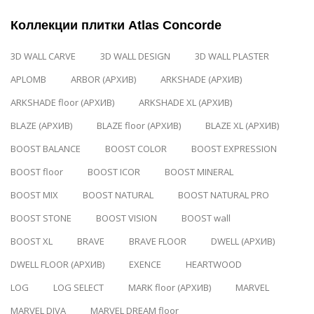
Коллекции плитки Atlas Concorde
3D WALL CARVE
3D WALL DESIGN
3D WALL PLASTER
APLOMB
ARBOR (АРХИВ)
ARKSHADE (АРХИВ)
ARKSHADE floor (АРХИВ)
ARKSHADE XL (АРХИВ)
BLAZE (АРХИВ)
BLAZE floor (АРХИВ)
BLAZE XL (АРХИВ)
BOOST BALANCE
BOOST COLOR
BOOST EXPRESSION
BOOST floor
BOOST ICOR
BOOST MINERAL
BOOST MIX
BOOST NATURAL
BOOST NATURAL PRO
BOOST STONE
BOOST VISION
BOOST wall
BOOST XL
BRAVE
BRAVE FLOOR
DWELL (АРХИВ)
DWELL FLOOR (АРХИВ)
EXENCE
HEARTWOOD
LOG
LOG SELECT
MARK floor (АРХИВ)
MARVEL
MARVEL DIVA
MARVEL DREAM floor