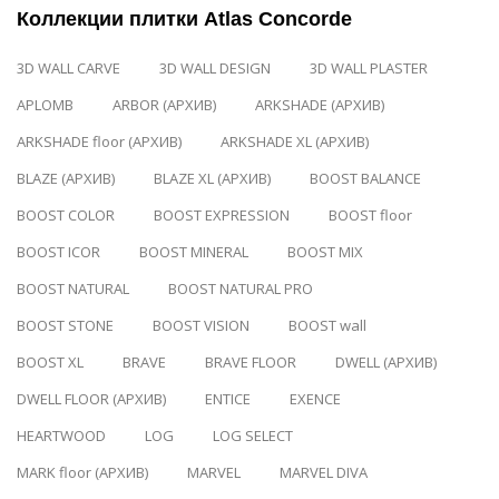
Коллекции плитки Atlas Concorde
3D WALL CARVE
3D WALL DESIGN
3D WALL PLASTER
APLOMB
ARBOR (АРХИВ)
ARKSHADE (АРХИВ)
ARKSHADE floor (АРХИВ)
ARKSHADE XL (АРХИВ)
BLAZE (АРХИВ)
BLAZE XL (АРХИВ)
BOOST BALANCE
BOOST COLOR
BOOST EXPRESSION
BOOST floor
BOOST ICOR
BOOST MINERAL
BOOST MIX
BOOST NATURAL
BOOST NATURAL PRO
BOOST STONE
BOOST VISION
BOOST wall
BOOST XL
BRAVE
BRAVE FLOOR
DWELL (АРХИВ)
DWELL FLOOR (АРХИВ)
ENTICE
EXENCE
HEARTWOOD
LOG
LOG SELECT
MARK floor (АРХИВ)
MARVEL
MARVEL DIVA