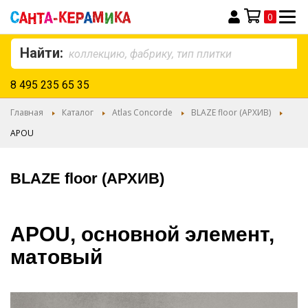
0
Моя корзина
Найти:
8 495 235 65 35
Главная
Каталог
Atlas Concorde
BLAZE floor (АРХИВ)
APOU
BLAZE floor (АРХИВ)
APOU, основной элемент,
матовый