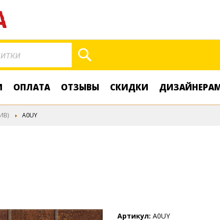
Поиск
И
ОПЛАТА
ОТЗЫВЫ
СКИДКИ
ДИЗАЙНЕРА
ИВ)
A0UY
Артикул
A0UY