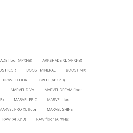
ADE floor (АРХИВ)
ARKSHADE XL (АРХИВ)
OST ICOR
BOOST MINERAL
BOOST MIX
BRAVE FLOOR
DWELL (АРХИВ)
L
MARVEL DIVA
MARVEL DREAM floor
В)
MARVEL EPIC
MARVEL floor
MARVEL PRO XL floor
MARVEL SHINE
RAW (АРХИВ)
RAW floor (АРХИВ)