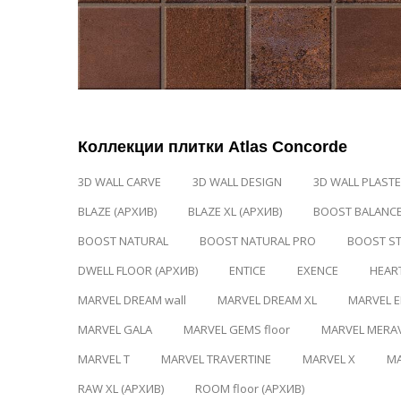
Коллекции плитки Atlas Concorde
3D WALL CARVE
3D WALL DESIGN
3D WALL PLAST
BLAZE (АРХИВ)
BLAZE XL (АРХИВ)
BOOST BALANC
BOOST NATURAL
BOOST NATURAL PRO
BOOST S
DWELL FLOOR (АРХИВ)
ENTICE
EXENCE
HEA
MARVEL DREAM wall
MARVEL DREAM XL
MARVEL E
MARVEL GALA
MARVEL GEMS floor
MARVEL MERAV
MARVEL T
MARVEL TRAVERTINE
MARVEL X
MA
RAW XL (АРХИВ)
ROOM floor (АРХИВ)