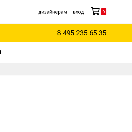
дизайнерам
вход
0
Моя корзина
8 495 235 65 35
М