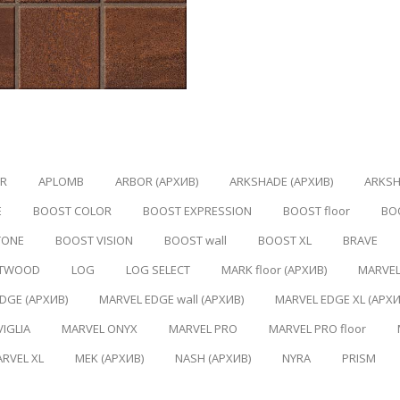
ER
APLOMB
ARBOR (АРХИВ)
ARKSHADE (АРХИВ)
ARKSH
E
BOOST COLOR
BOOST EXPRESSION
BOOST floor
BO
TONE
BOOST VISION
BOOST wall
BOOST XL
BRAVE
RTWOOD
LOG
LOG SELECT
MARK floor (АРХИВ)
MARVE
DGE (АРХИВ)
MARVEL EDGE wall (АРХИВ)
MARVEL EDGE XL (АРХИ
IGLIA
MARVEL ONYX
MARVEL PRO
MARVEL PRO floor
RVEL XL
MEK (АРХИВ)
NASH (АРХИВ)
NYRA
PRISM