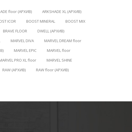
ADE floor (АРХИВ)
ARKSHADE XL (АРХИВ)
OST ICOR
BOOST MINERAL
BOOST MIX
BRAVE FLOOR
DWELL (АРХИВ)
L
MARVEL DIVA
MARVEL DREAM floor
В)
MARVEL EPIC
MARVEL floor
MARVEL PRO XL floor
MARVEL SHINE
RAW (АРХИВ)
RAW floor (АРХИВ)