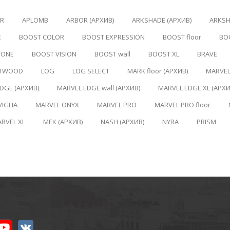
ER
APLOMB
ARBOR (АРХИВ)
ARKSHADE (АРХИВ)
ARKSH
E
BOOST COLOR
BOOST EXPRESSION
BOOST floor
BO
TONE
BOOST VISION
BOOST wall
BOOST XL
BRAVE
RTWOOD
LOG
LOG SELECT
MARK floor (АРХИВ)
MARVE
DGE (АРХИВ)
MARVEL EDGE wall (АРХИВ)
MARVEL EDGE XL (АРХИ
IGLIA
MARVEL ONYX
MARVEL PRO
MARVEL PRO floor
RVEL XL
MEK (АРХИВ)
NASH (АРХИВ)
NYRA
PRISM