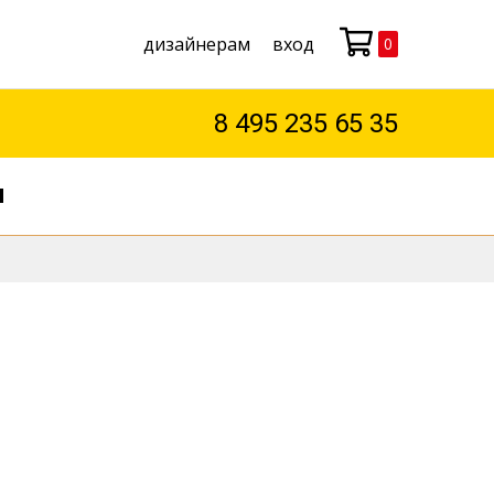
дизайнерам
вход
0
Моя корзина
8 495 235 65 35
М