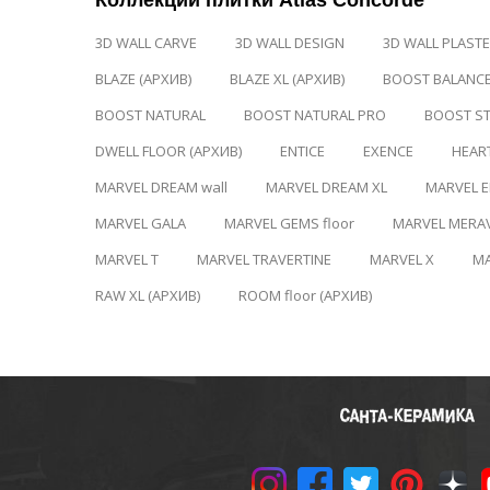
Коллекции плитки Atlas Concorde
3D WALL CARVE
3D WALL DESIGN
3D WALL PLAST
BLAZE (АРХИВ)
BLAZE XL (АРХИВ)
BOOST BALANC
BOOST NATURAL
BOOST NATURAL PRO
BOOST S
DWELL FLOOR (АРХИВ)
ENTICE
EXENCE
HEA
MARVEL DREAM wall
MARVEL DREAM XL
MARVEL E
MARVEL GALA
MARVEL GEMS floor
MARVEL MERAV
MARVEL T
MARVEL TRAVERTINE
MARVEL X
MA
RAW XL (АРХИВ)
ROOM floor (АРХИВ)