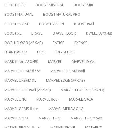
BOOST ICOR
BOOST MINERAL
BOOST MIX
BOOST NATURAL
BOOST NATURAL PRO
BOOST STONE
BOOST VISION
BOOST wall
BOOST XL
BRAVE
BRAVE FLOOR
DWELL (АРХИВ)
DWELL FLOOR (АРХИВ)
ENTICE
EXENCE
HEARTWOOD
LOG
LOG SELECT
MARK floor (АРХИВ)
MARVEL
MARVEL DIVA
MARVEL DREAM floor
MARVEL DREAM wall
MARVEL DREAM XL
MARVEL EDGE (АРХИВ)
MARVEL EDGE wall (АРХИВ)
MARVEL EDGE XL (АРХИВ)
MARVEL EPIC
MARVEL floor
MARVEL GALA
MARVEL GEMS floor
MARVEL MERAVIGLIA
MARVEL ONYX
MARVEL PRO
MARVEL PRO floor
MARVEL PRO XL floor
MARVEL SHINE
MARVEL T