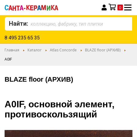
0
Моя корзина
Найти:
8 495 235 65 35
Главная
Каталог
Atlas Concorde
BLAZE floor (АРХИВ)
A0IF
BLAZE floor (АРХИВ)
A0IF, основной элемент,
противоскользящий