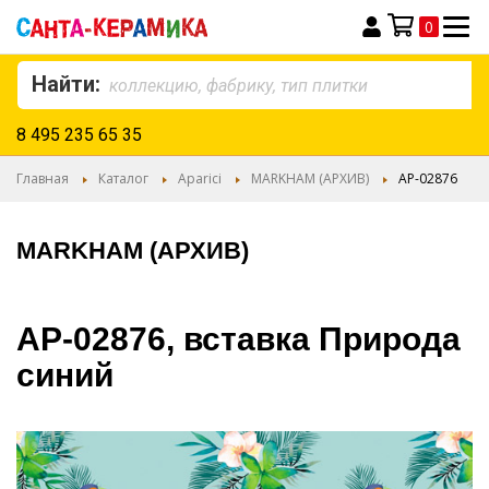
0
Моя корзина
Найти:
8 495 235 65 35
Главная
Каталог
Aparici
MARKHAM (АРХИВ)
AP-02876
MARKHAM (АРХИВ)
AP-02876, вставка Природа
синий