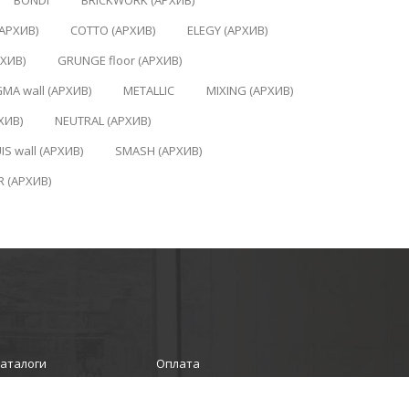
BONDI
BRICKWORK (АРХИВ)
АРХИВ)
COTTO (АРХИВ)
ELEGY (АРХИВ)
РХИВ)
GRUNGE floor (АРХИВ)
MA wall (АРХИВ)
METALLIC
MIXING (АРХИВ)
ХИВ)
NEUTRAL (АРХИВ)
IS wall (АРХИВ)
SMASH (АРХИВ)
R (АРХИВ)
аталоги
Оплата
Отзывы