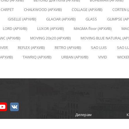
YOND (АРХИВ)
BEYOND для пола (АРХИВ)
BOHEMIAN (АРХИВ)
CARPET
CHALKWOOD (АРХИВ)
COLLAGE (АРХИВ)
CORTEN (
GISELLE (АРХИВ)
GLACIAR (АРХИВ)
GLASS
GLIMPSE (А
LORD (АРХИВ)
LUXOR (АРХИВ)
MAGMA floor (АРХИВ)
MAG
NC (АРХИВ)
MOVING 20x20 (АРХИВ)
MOVING BLUE NATURAL (АР
OVER
REFLEX (АРХИВ)
RETRO (АРХИВ)
SAO LUIS
SAO LU
(АРХИВ)
TAWRIQ (АРХИВ)
URBAN (АРХИВ)
VIVID
WICKE
Дилерам
К
ИКА»
Новости
ости