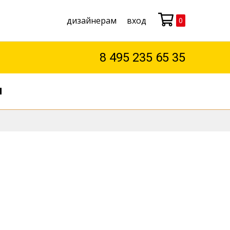
дизайнерам
вход
0
Моя корзина
8 495 235 65 35
М