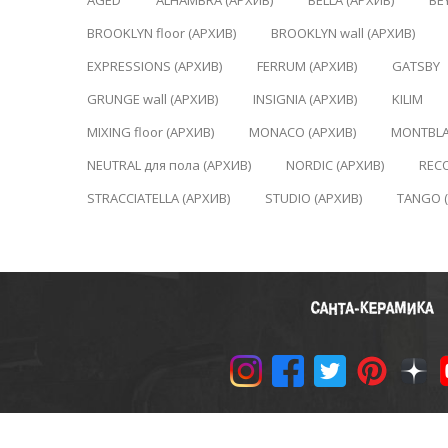
AGED
ALHAMBRA (АРХИВ)
BELLA (АРХИВ)
BE
BROOKLYN floor (АРХИВ)
BROOKLYN wall (АРХИВ)
EXPRESSIONS (АРХИВ)
FERRUM (АРХИВ)
GATSBY
GRUNGE wall (АРХИВ)
INSIGNIA (АРХИВ)
KILIM
MIXING floor (АРХИВ)
MONACO (АРХИВ)
MONTBLA
NEUTRAL для пола (АРХИВ)
NORDIC (АРХИВ)
REC
STRACCIATELLA (АРХИВ)
STUDIO (АРХИВ)
TANGO 
© 2011-2024 «САНТА-КЕРАМ
Политика конфиденциальн