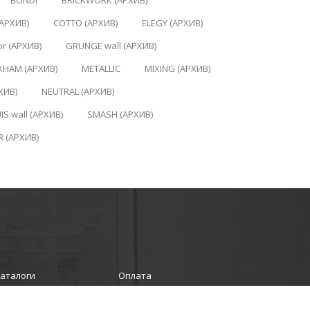
BONDI
BRICKWORK (АРХИВ)
АРХИВ)
COTTO (АРХИВ)
ELEGY (АРХИВ)
r (АРХИВ)
GRUNGE wall (АРХИВ)
HAM (АРХИВ)
METALLIC
MIXING (АРХИВ)
ХИВ)
NEUTRAL (АРХИВ)
IS wall (АРХИВ)
SMASH (АРХИВ)
R (АРХИВ)
аталоги
Оплата
Отзывы