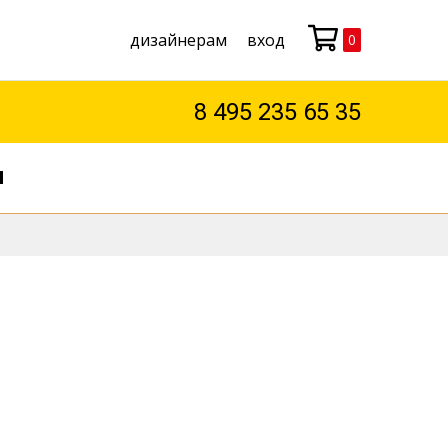
дизайнерам
вход
0
Моя корзина
8 495 235 65 35
М