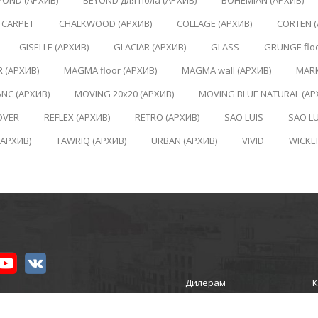
YOND (АРХИВ)
BEYOND для пола (АРХИВ)
BOHEMIAN (АРХИВ)
CARPET
CHALKWOOD (АРХИВ)
COLLAGE (АРХИВ)
CORTEN (
GISELLE (АРХИВ)
GLACIAR (АРХИВ)
GLASS
GRUNGE floo
 (АРХИВ)
MAGMA floor (АРХИВ)
MAGMA wall (АРХИВ)
MARK
NC (АРХИВ)
MOVING 20x20 (АРХИВ)
MOVING BLUE NATURAL (АР
OVER
REFLEX (АРХИВ)
RETRO (АРХИВ)
SAO LUIS
SAO LU
(АРХИВ)
TAWRIQ (АРХИВ)
URBAN (АРХИВ)
VIVID
WICKE
Дилерам
К
ИКА»
Новости
ости