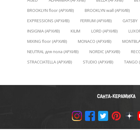
AGED
ALHAMBRA (АРХИВ)
BELLA (АРХИВ)
BE
BROOKLYN floor (АРХИВ)
BROOKLYN wall (АРХИВ)
EXPRESSIONS (АРХИВ)
FERRUM (АРХИВ)
GATSBY
INSIGNIA (АРХИВ)
KILIM
LORD (АРХИВ)
LUXOR
MIXING floor (АРХИВ)
MONACO (АРХИВ)
MONTBLA
NEUTRAL для пола (АРХИВ)
NORDIC (АРХИВ)
REC
STRACCIATELLA (АРХИВ)
STUDIO (АРХИВ)
TANGO 
© 2011-2024 «САНТА-КЕРАМ
Политика конфиденциальн