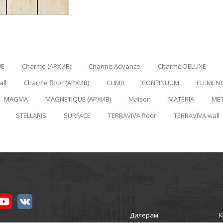
UE
Charme (АРХИВ)
Charme Advance
Charme DELUXE
ll
Charme floor (АРХИВ)
CLIMB
CONTINUUM
ELEMENT
MAGMA
MAGNETIQUE (АРХИВ)
Maison
MATERIA
ME
STELLARIS
SURFACE
TERRAVIVA floor
TERRAVIVA wall
Дилерам
К