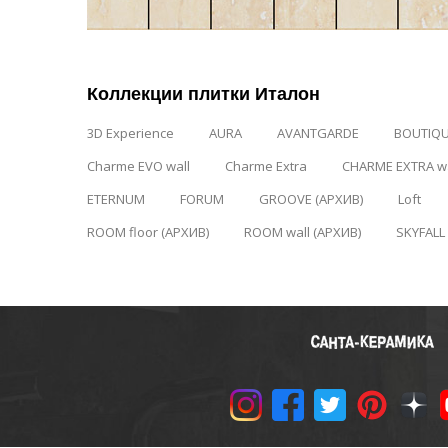
Коллекции плитки Италон
3D Experience
AURA
AVANTGARDE
BOUTIQ
Charme EVO wall
Charme Extra
CHARME EXTRA wa
ETERNUM
FORUM
GROOVE (АРХИВ)
Loft
ROOM floor (АРХИВ)
ROOM wall (АРХИВ)
SKYFALL