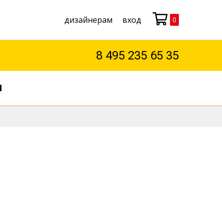
дизайнерам
вход
0
Моя корзина
8 495 235 65 35
М