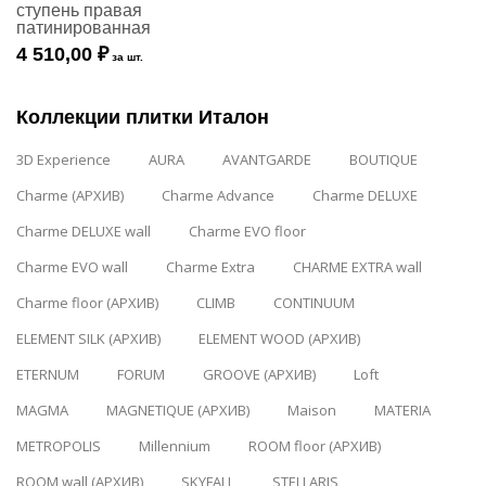
ступень правая
патинированная
4 510,00 ₽
за шт.
Коллекции плитки Италон
3D Experience
AURA
AVANTGARDE
BOUTIQUE
Charme (АРХИВ)
Charme Advance
Charme DELUXE
Charme DELUXE wall
Charme EVO floor
Charme EVO wall
Charme Extra
CHARME EXTRA wall
Charme floor (АРХИВ)
CLIMB
CONTINUUM
ELEMENT SILK (АРХИВ)
ELEMENT WOOD (АРХИВ)
ETERNUM
FORUM
GROOVE (АРХИВ)
Loft
MAGMA
MAGNETIQUE (АРХИВ)
Maison
MATERIA
METROPOLIS
Millennium
ROOM floor (АРХИВ)
ROOM wall (АРХИВ)
SKYFALL
STELLARIS