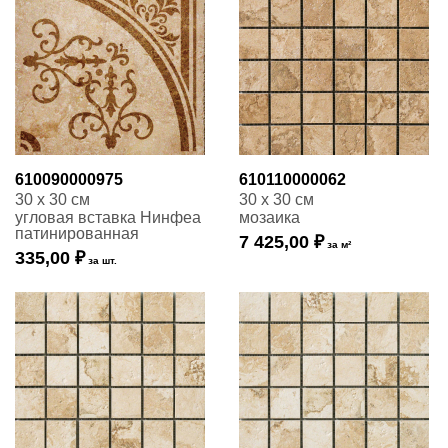
610090000975
610110000062
30 x 30 см
30 x 30 см
угловая вставка Нинфеа
мозаика
патинированная
7 425,00 ₽
за м²
335,00 ₽
за шт.