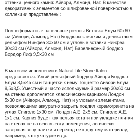
оттенки ценного камня: Айвори, Алмонд, Нат. В качестве
декоративных элементов со шлифованной поверхностью в
коллекции представлены:
Полноформатные напольные розоны Вставка Блум 60x60
см (Айвори, Алмонд, Нат) Бордюры с мягким и деликатным
рельефом Нинфеа 30x60 см и угловые вставки Нинфеа
30x30 см (Айвори, Алмонд, Нат) Барельефный бордюр
Бордюр Лиф 9,5x30 см
В матовом исполнении в Natural Life Stone Italon
предлагаются: Узкий рельефный бордюр Айвори Бордюр
Блум 8,5х45 см и таццетки к нему Тоццетто Айвори Блум
8,5х8,5. Уместный и часто используемый размер 30х60 см
на стенах дополняется классическим карнизом Лондон
5х30 см (Айвори, Алмонд, Нат) и угловыми элементами,
позволяющими аккуратно закрыть подпил керамогранита на
углах Спиголо 1х30 см, Лондон А.Е. 2х5 см, Спиголо А.Е.
1х1 см. Карниз будет как нельзя кстати при укладке плитки
на стенах не на всю высоту помещения, логически
завершая зону плитки и переход ее к другому материалу,
например, к штукатурке и др.