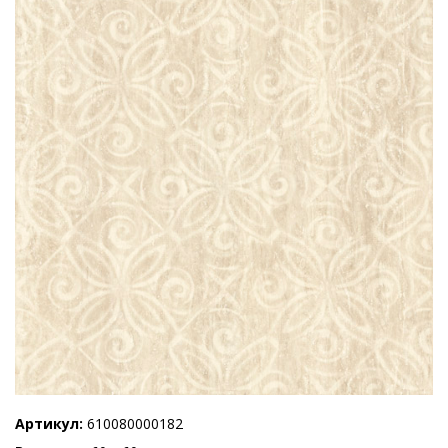
Артикул
610080000182