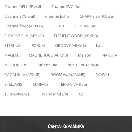
Charme DELUXE wall
Charme EVO floor
Charme EVO wall
Charme Extra
CHARME EXTRA wall
Charme floor (АРХИВ)
CLIMB
CONTINUUM
ELEMENT SILK (АРХИВ)
ELEMENT WOOD (АРХИВ)
ETERNUM
FORUM
GROOVE (АРХИВ)
Loft
MAGMA
MAGNETIQUE (АРХИВ)
Maison
MATERIA
METROPOLIS
Millennium
NL-STONE (АРХИВ)
ROOM floor (АРХИВ)
ROOM wall (АРХИВ)
SKYFALL
STELLARIS
SURFACE
TERRAVIVA floor
TERRAVIVA wall
Wonderful Life
X2