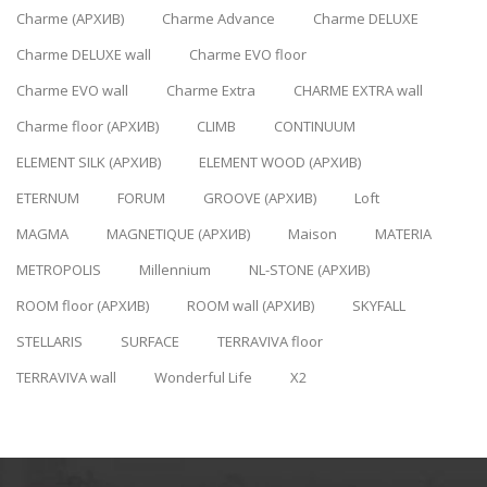
Charme (АРХИВ)
Charme Advance
Charme DELUXE
Charme DELUXE wall
Charme EVO floor
Charme EVO wall
Charme Extra
CHARME EXTRA wall
Charme floor (АРХИВ)
CLIMB
CONTINUUM
ELEMENT SILK (АРХИВ)
ELEMENT WOOD (АРХИВ)
ETERNUM
FORUM
GROOVE (АРХИВ)
Loft
MAGMA
MAGNETIQUE (АРХИВ)
Maison
MATERIA
METROPOLIS
Millennium
NL-STONE (АРХИВ)
ROOM floor (АРХИВ)
ROOM wall (АРХИВ)
SKYFALL
STELLARIS
SURFACE
TERRAVIVA floor
TERRAVIVA wall
Wonderful Life
X2