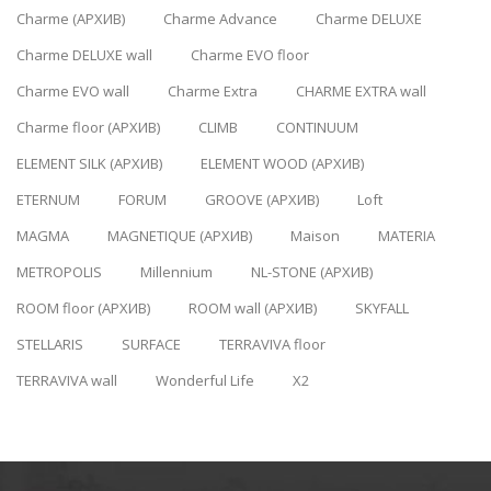
Charme (АРХИВ)
Charme Advance
Charme DELUXE
Charme DELUXE wall
Charme EVO floor
Charme EVO wall
Charme Extra
CHARME EXTRA wall
Charme floor (АРХИВ)
CLIMB
CONTINUUM
ELEMENT SILK (АРХИВ)
ELEMENT WOOD (АРХИВ)
ETERNUM
FORUM
GROOVE (АРХИВ)
Loft
MAGMA
MAGNETIQUE (АРХИВ)
Maison
MATERIA
METROPOLIS
Millennium
NL-STONE (АРХИВ)
ROOM floor (АРХИВ)
ROOM wall (АРХИВ)
SKYFALL
STELLARIS
SURFACE
TERRAVIVA floor
TERRAVIVA wall
Wonderful Life
X2