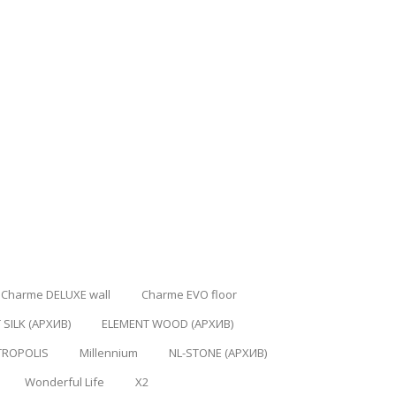
Charme DELUXE wall
Charme EVO floor
 SILK (АРХИВ)
ELEMENT WOOD (АРХИВ)
TROPOLIS
Millennium
NL-STONE (АРХИВ)
Wonderful Life
X2