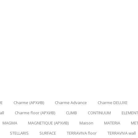
UE
Charme (АРХИВ)
Charme Advance
Charme DELUXE
ll
Charme floor (АРХИВ)
CLIMB
CONTINUUM
ELEMENT
MAGMA
MAGNETIQUE (АРХИВ)
Maison
MATERIA
ME
STELLARIS
SURFACE
TERRAVIVA floor
TERRAVIVA wall