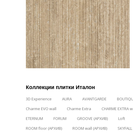
Коллекции плитки Италон
3D Experience
AURA
AVANTGARDE
BOUTIQ
Charme EVO wall
Charme Extra
CHARME EXTRA wa
ETERNUM
FORUM
GROOVE (АРХИВ)
Loft
ROOM floor (АРХИВ)
ROOM wall (АРХИВ)
SKYFALL