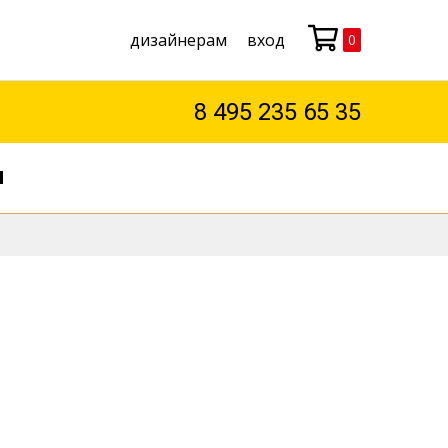
дизайнерам
вход
0
Моя корзина
8 495 235 65 35
М