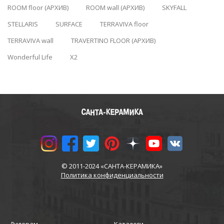
ROOM floor (АРХИВ)
ROOM wall (АРХИВ)
SKYFALL
STELLARIS
SURFACE
TERRAVIVA floor
TERRAVIVA wall
TRAVERTINO FLOOR (АРХИВ)
Wonderful Life
X2
© 2011-2024 «САНТА-КЕРАМИКА»
Политика конфиденциальности