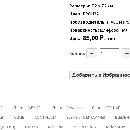
Размеры
7.2 x 7.2 см.
Цвет
БРОНЗА
Производитель
ITALON (Ро
Поверхность
шлифованная
85,00 ₽
Цена
за шт.
Кол-во:
Добавить в Избранное
UE
Charme (АРХИВ)
Charme Advance
Charme DELUXE
ll
CLIMB
CONTINUUM
ELEMENT SILK (АРХИВ)
ELEMEN
(АРХИВ)
Maison
MATERIA
METROPOLIS
Millennium