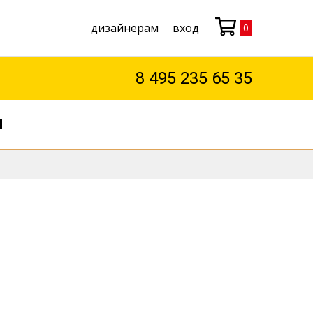
дизайнерам
вход
0
Моя корзина
8 495 235 65 35
М