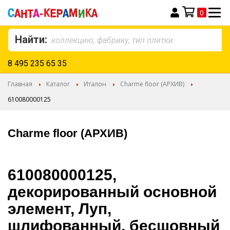
0
Моя корзина
Найти:
8 495 235 65 35
Главная
Каталог
Италон
Charme floor (АРХИВ)
610080000125
Charme floor (АРХИВ)
610080000125,
декорированный основной
элемент, Луп,
шлифованный, бесшовный