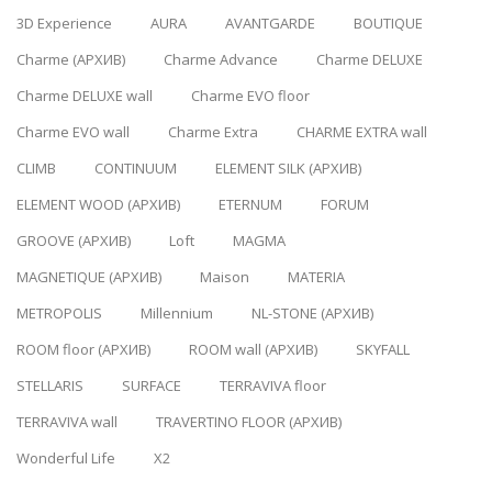
3D Experience
AURA
AVANTGARDE
BOUTIQUE
Charme (АРХИВ)
Charme Advance
Charme DELUXE
Charme DELUXE wall
Charme EVO floor
Charme EVO wall
Charme Extra
CHARME EXTRA wall
CLIMB
CONTINUUM
ELEMENT SILK (АРХИВ)
ELEMENT WOOD (АРХИВ)
ETERNUM
FORUM
GROOVE (АРХИВ)
Loft
MAGMA
MAGNETIQUE (АРХИВ)
Maison
MATERIA
METROPOLIS
Millennium
NL-STONE (АРХИВ)
ROOM floor (АРХИВ)
ROOM wall (АРХИВ)
SKYFALL
STELLARIS
SURFACE
TERRAVIVA floor
TERRAVIVA wall
TRAVERTINO FLOOR (АРХИВ)
Wonderful Life
X2