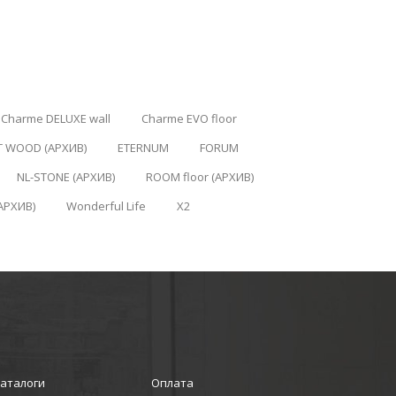
Charme DELUXE wall
Charme EVO floor
T WOOD (АРХИВ)
ETERNUM
FORUM
NL-STONE (АРХИВ)
ROOM floor (АРХИВ)
АРХИВ)
Wonderful Life
X2
аталоги
Оплата