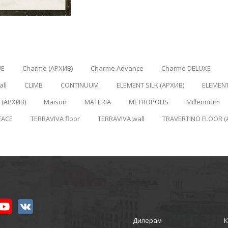
UE
Charme (АРХИВ)
Charme Advance
Charme DELUXE
ll
CLIMB
CONTINUUM
ELEMENT SILK (АРХИВ)
ELEMEN
(АРХИВ)
Maison
MATERIA
METROPOLIS
Millennium
FACE
TERRAVIVA floor
TERRAVIVA wall
TRAVERTINO FLOOR (
Дилерам
К