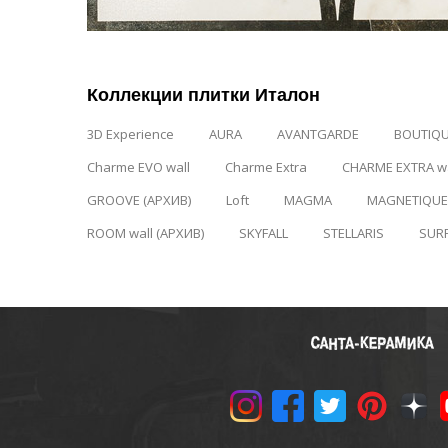
Коллекции плитки Италон
3D Experience
AURA
AVANTGARDE
BOUTIQ
Charme EVO wall
Charme Extra
CHARME EXTRA wa
GROOVE (АРХИВ)
Loft
MAGMA
MAGNETIQUE 
ROOM wall (АРХИВ)
SKYFALL
STELLARIS
SUR