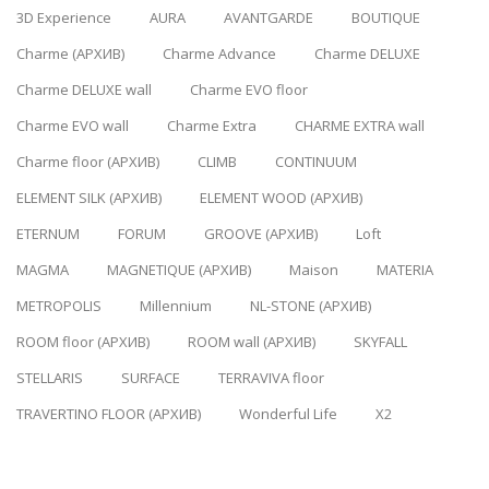
3D Experience
AURA
AVANTGARDE
BOUTIQUE
Charme (АРХИВ)
Charme Advance
Charme DELUXE
Charme DELUXE wall
Charme EVO floor
Charme EVO wall
Charme Extra
CHARME EXTRA wall
Charme floor (АРХИВ)
CLIMB
CONTINUUM
ELEMENT SILK (АРХИВ)
ELEMENT WOOD (АРХИВ)
ETERNUM
FORUM
GROOVE (АРХИВ)
Loft
MAGMA
MAGNETIQUE (АРХИВ)
Maison
MATERIA
METROPOLIS
Millennium
NL-STONE (АРХИВ)
ROOM floor (АРХИВ)
ROOM wall (АРХИВ)
SKYFALL
STELLARIS
SURFACE
TERRAVIVA floor
TRAVERTINO FLOOR (АРХИВ)
Wonderful Life
X2