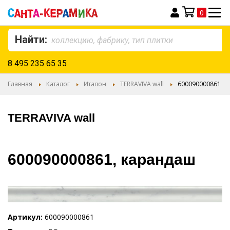
0
Моя корзина
Найти:
8 495 235 65 35
Главная
Каталог
Италон
TERRAVIVA wall
600090000861
TERRAVIVA wall
600090000861, карандаш
Артикул
600090000861