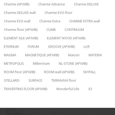
Charme (АРХИВ)
Charme Advance
Charme DELUXE
Charme DELUXE wall
Charme EVO floor
Charme EVO wall
Charme Extra
CHARME EXTRA wall
Charme floor (АРХИВ)
CLIMB
CONTINUUM
ELEMENT SILK (АРХИВ)
ELEMENT WOOD (АРХИВ)
ETERNUM
FORUM
GROOVE (АРХИВ)
Loft
MAGMA
MAGNETIQUE (АРХИВ)
Maison
MATERIA
METROPOLIS
Millennium
NL-STONE (АРХИВ)
ROOM floor (АРХИВ)
ROOM wall (АРХИВ)
SKYFALL
STELLARIS
SURFACE
TERRAVIVA floor
TRAVERTINO FLOOR (АРХИВ)
Wonderful Life
X2