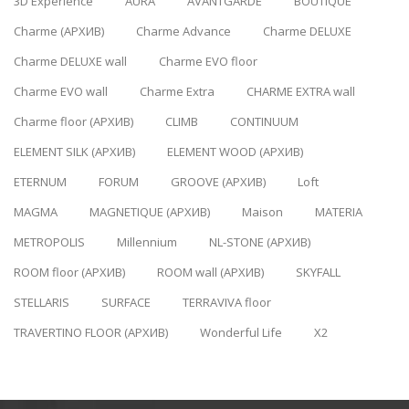
3D Experience
AURA
AVANTGARDE
BOUTIQUE
Charme (АРХИВ)
Charme Advance
Charme DELUXE
Charme DELUXE wall
Charme EVO floor
Charme EVO wall
Charme Extra
CHARME EXTRA wall
Charme floor (АРХИВ)
CLIMB
CONTINUUM
ELEMENT SILK (АРХИВ)
ELEMENT WOOD (АРХИВ)
ETERNUM
FORUM
GROOVE (АРХИВ)
Loft
MAGMA
MAGNETIQUE (АРХИВ)
Maison
MATERIA
METROPOLIS
Millennium
NL-STONE (АРХИВ)
ROOM floor (АРХИВ)
ROOM wall (АРХИВ)
SKYFALL
STELLARIS
SURFACE
TERRAVIVA floor
TRAVERTINO FLOOR (АРХИВ)
Wonderful Life
X2