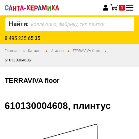
0
Моя корзина
Найти:
8 495 235 65 35
Главная
Каталог
Италон
TERRAVIVA floor
610130004608
TERRAVIVA floor
610130004608, плинтус