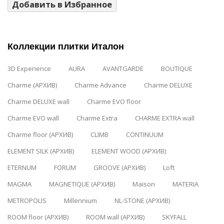
Добавить в Избранное
Коллекции плитки Италон
3D Experience
AURA
AVANTGARDE
BOUTIQUE
Charme (АРХИВ)
Charme Advance
Charme DELUXE
Charme DELUXE wall
Charme EVO floor
Charme EVO wall
Charme Extra
CHARME EXTRA wall
Charme floor (АРХИВ)
CLIMB
CONTINUUM
ELEMENT SILK (АРХИВ)
ELEMENT WOOD (АРХИВ)
ETERNUM
FORUM
GROOVE (АРХИВ)
Loft
MAGMA
MAGNETIQUE (АРХИВ)
Maison
MATERIA
METROPOLIS
Millennium
NL-STONE (АРХИВ)
ROOM floor (АРХИВ)
ROOM wall (АРХИВ)
SKYFALL