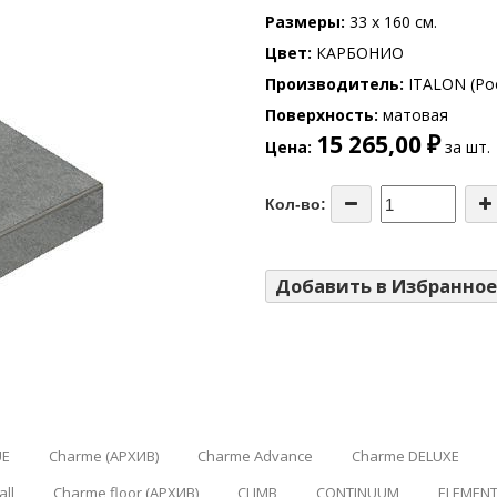
Размеры
33 x 160 см.
Цвет
КАРБОНИО
Производитель
ITALON (Ро
Поверхность
матовая
15 265,00 ₽
Цена
за шт.
Кол-во:
Добавить в Избранное
UE
Charme (АРХИВ)
Charme Advance
Charme DELUXE
ll
Charme floor (АРХИВ)
CLIMB
CONTINUUM
ELEMENT