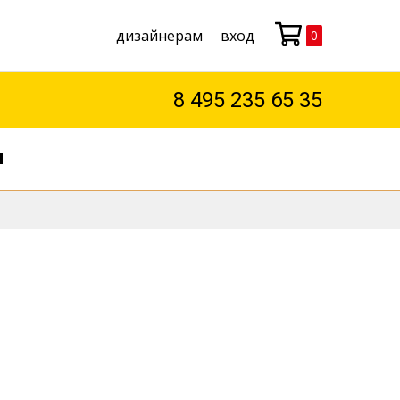
дизайнерам
вход
0
Моя корзина
8 495 235 65 35
М