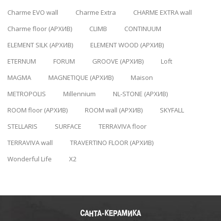
Charme EVO wall
Charme Extra
CHARME EXTRA wall
Charme floor (АРХИВ)
CLIMB
CONTINUUM
ELEMENT SILK (АРХИВ)
ELEMENT WOOD (АРХИВ)
ETERNUM
FORUM
GROOVE (АРХИВ)
Loft
MAGMA
MAGNETIQUE (АРХИВ)
Maison
METROPOLIS
Millennium
NL-STONE (АРХИВ)
ROOM floor (АРХИВ)
ROOM wall (АРХИВ)
SKYFALL
STELLARIS
SURFACE
TERRAVIVA floor
TERRAVIVA wall
TRAVERTINO FLOOR (АРХИВ)
Wonderful Life
X2