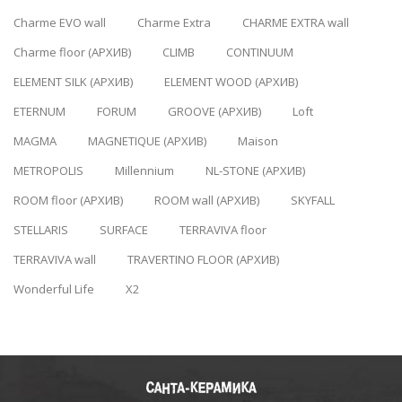
Charme EVO wall
Charme Extra
CHARME EXTRA wall
Charme floor (АРХИВ)
CLIMB
CONTINUUM
ELEMENT SILK (АРХИВ)
ELEMENT WOOD (АРХИВ)
ETERNUM
FORUM
GROOVE (АРХИВ)
Loft
MAGMA
MAGNETIQUE (АРХИВ)
Maison
METROPOLIS
Millennium
NL-STONE (АРХИВ)
ROOM floor (АРХИВ)
ROOM wall (АРХИВ)
SKYFALL
STELLARIS
SURFACE
TERRAVIVA floor
TERRAVIVA wall
TRAVERTINO FLOOR (АРХИВ)
Wonderful Life
X2